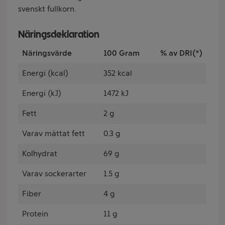
svenskt fullkorn.
Näringsdeklaration
Näringsvärde
100 Gram
% av DRI(*)
Energi (kcal)
352 kcal
Energi (kJ)
1472 kJ
Fett
2 g
Varav mättat fett
0.3 g
Kolhydrat
69 g
Varav sockerarter
1.5 g
Fiber
4 g
Protein
11 g