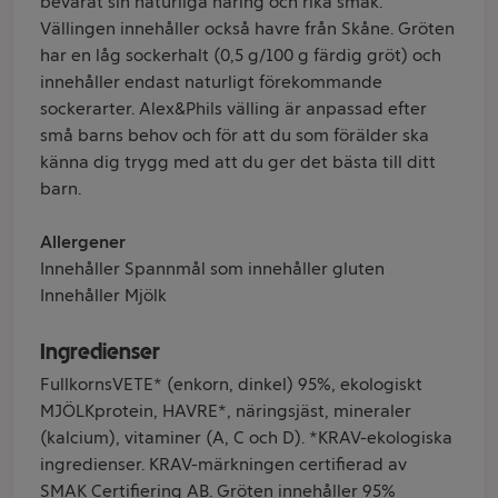
bevarat sin naturliga näring och rika smak.
Vällingen innehåller också havre från Skåne. Gröten
har en låg sockerhalt (0,5 g/100 g färdig gröt) och
innehåller endast naturligt förekommande
sockerarter. Alex&Phils välling är anpassad efter
små barns behov och för att du som förälder ska
känna dig trygg med att du ger det bästa till ditt
barn.
Allergener
Innehåller Spannmål som innehåller gluten
Innehåller Mjölk
Ingredienser
FullkornsVETE* (enkorn, dinkel) 95%, ekologiskt
MJÖLKprotein, HAVRE*, näringsjäst, mineraler
(kalcium), vitaminer (A, C och D). *KRAV-ekologiska
ingredienser. KRAV-märkningen certifierad av
SMAK Certifiering AB. Gröten innehåller 95%