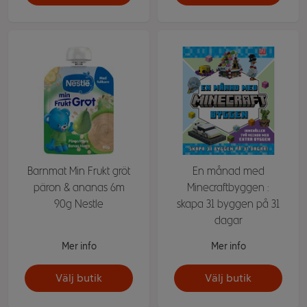
Barnmat Min Frukt gröt
En månad med
päron & ananas 6m
Minecraftbyggen :
90g Nestle
skapa 31 byggen på 31
dagar
Mer info
Mer info
Välj butik
Välj butik