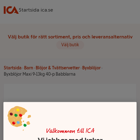
Startsida ica.se
Välj butik för rätt sortiment, pris och leveransalternativ
Välj butik
Startsida
Barn
Blöjor & Tvättservetter
Byxblöjor
Byxblöjor Maxi 9-13kg 40-p Babblarna
Välkommen till ICA