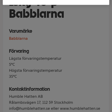
13kg 40-p
Babblarna
Varumärke
Babblarna
Förvaring
Lägsta förvaringstemperatur
5°C
Högsta förvaringstemperatur
35°C
Kontaktinformation
Humble Hatten AB
Rålambsvägen 17, 112 59 Stockholm
info@humblehatten.se eller www.humblehatten.se