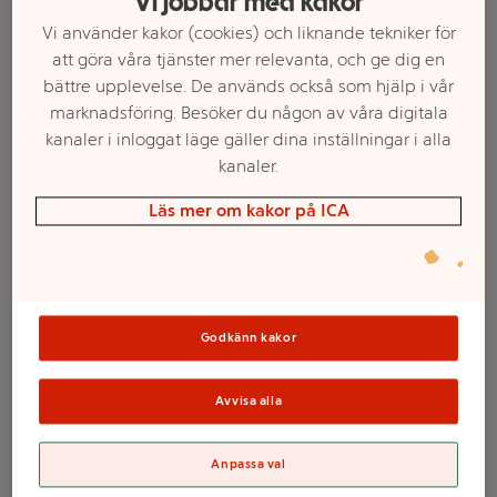
Vi jobbar med kakor
Vi använder kakor (cookies) och liknande tekniker för
att göra våra tjänster mer relevanta, och ge dig en
bättre upplevelse. De används också som hjälp i vår
marknadsföring. Besöker du någon av våra digitala
kanaler i inloggat läge gäller dina inställningar i alla
kanaler.
Läs mer om kakor på ICA
Välj butik och handla
Sortimentet kan variera mellan butikerna
Godkänn kakor
Avvisa alla
Byxblöjor Maxi 9-
Anpassa val