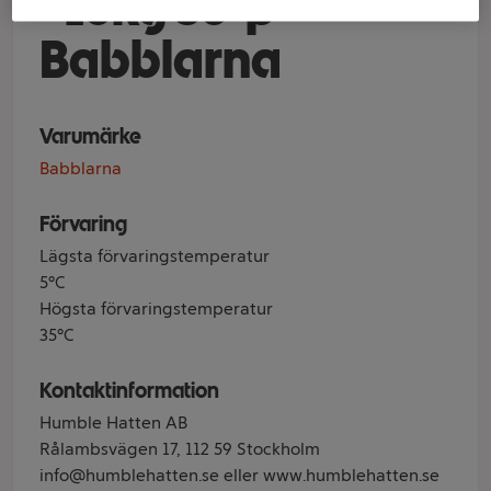
+16kg 36-p
Babblarna
Varumärke
Babblarna
Förvaring
Lägsta förvaringstemperatur
5°C
Högsta förvaringstemperatur
35°C
Kontaktinformation
Humble Hatten AB
Rålambsvägen 17, 112 59 Stockholm
info@humblehatten.se eller www.humblehatten.se