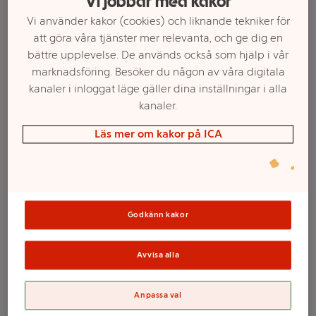
Vi jobbar med kakor
Vi använder kakor (cookies) och liknande tekniker för
att göra våra tjänster mer relevanta, och ge dig en
bättre upplevelse. De används också som hjälp i vår
marknadsföring. Besöker du någon av våra digitala
kanaler i inloggat läge gäller dina inställningar i alla
kanaler.
Läs mer om kakor på ICA
Välj butik och handla
Sortimentet kan variera mellan butikerna
Godkänn kakor
Avvisa alla
Byxblöjor XL
Anpassa val