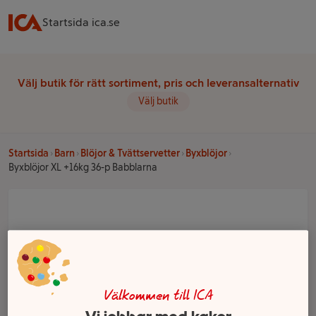
Startsida ica.se
Välj butik för rätt sortiment, pris och leveransalternativ
Välj butik
Startsida
Barn
Blöjor & Tvättservetter
Byxblöjor
Byxblöjor XL +16kg 36-p Babblarna
Välkommen till ICA