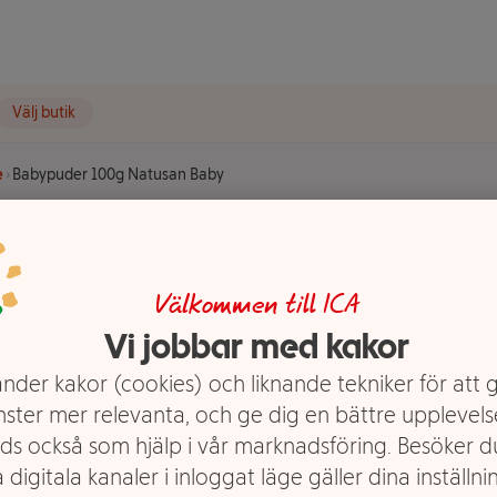
Välj butik
e
Babypuder 100g Natusan Baby
Natusan
Välkommen till ICA
Vi jobbar med kakor
nder kakor (cookies) och liknande tekniker för att 
nster mer relevanta, och ge dig en bättre upplevels
ds också som hjälp i vår marknadsföring. Besöker 
 digitala kanaler i inloggat läge gäller dina inställnin