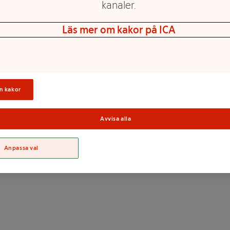
kanaler.
Läs mer om kakor på ICA
hnson's® Baby är utvecklad för
r tillverkad av majsstärkelse
flödig fukt för att hålla
uden mot friktion och skav.
n kakor
tryk sedan ut på huden.
Sortime
Avvisa alla
Anpassa val