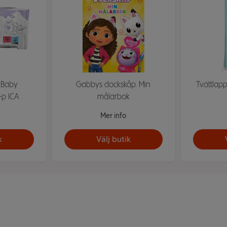
r Baby
Gabbys dockskåp. Min
Tvättlap
-p ICA
målarbok
Mer info
k
Välj butik