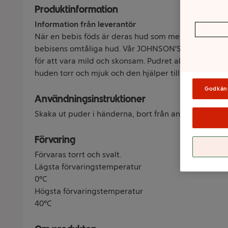
Produktinformation
Information från leverantör
När en bebis föds är deras hud som mest känslig. Jo
bebisens omtåliga hud. Vår JOHNSON'S® babypuder ä
för att vara mild och skonsam. Pudret absorberar över
huden torr och mjuk och den hjälper till att skydda h
Godkän
Användningsinstruktioner
Skaka ut puder i händerna, bort från ansiktet, och s
Förvaring
Förvaras torrt och svalt.
Lägsta förvaringstemperatur
0°C
Högsta förvaringstemperatur
40°C