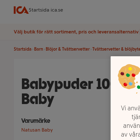
Startsida ica.se
Välj butik för rätt sortiment, pris och leveransalternativ
Startsida
Barn
Blöjor & Tvättservetter
Tvättservetter & blöjbyt
Babypuder 100g 
Baby
Vi anvä
tjä
Varumärke
använ
Natusan Baby
av våra