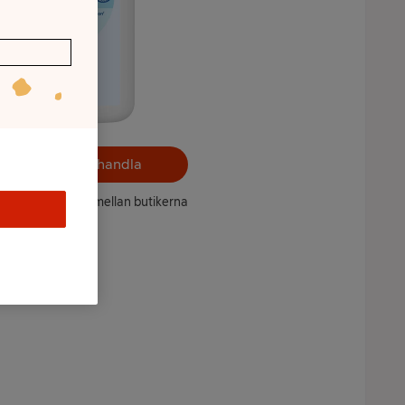
Välj butik och handla
ntet kan variera mellan butikerna