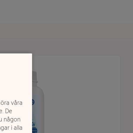
göra våra
e. De
du någon
gar i alla