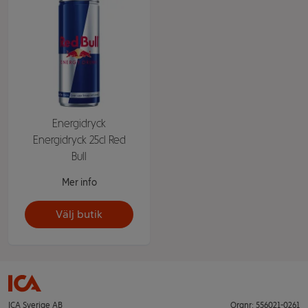
Energidryck
Energidryck 25cl Red
Bull
Mer info
Välj butik
ICA Sverige AB
Orgnr: 556021-0261