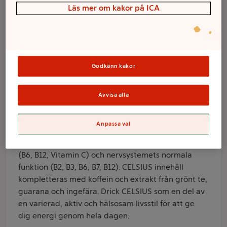
Strawberry
Läs mer om kakor på ICA
Lemonade Celsius
Varumärke
Godkänn kakor
Celsius
Avvisa alla
Produktinformation
CELSIUS innehåller en vitaminblandning som bidrar
Anpassa val
till minskning av trötthet och utmattning (B2, B3, B5,
B6, B12, Vitamin C) samt bidrar till immunsystemets
(B6, B12, Vitamin C) och nervsystemets normala
funktion (B2, B3, B6, B7, B12). CELSIUS innehåll
kompletteras med koffein och extrakt från grönt te,
guarana och ingefära. Drick CELSIUS som en del av
en varierad, aktiv och hälsosam livsstil för att ge
dig energi genom hela dagen.