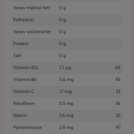
Varav mättat fett
0 g
Kolhydrat
0 g
Varav sockerarter
0 g
Protein
0 g
Salt
0 g
Vitamin B12
1.7 µg
68
Vitamin B6
0.6 mg
43
Vitamin C
17 mg
21
Riboflavin
0.5 mg
36
Niacin
5.6 mg
35
Pantotensyra
2.8 mg
47