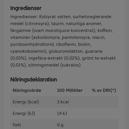
Ingredienser
Ingredienser: Kolsyrat vatten, surhetsreglerande
medel (citronsyra), taurin, naturliga aromer,
färgämne (svart morotsjuice koncentrat), koffein,
vitaminer (askorbinsyra, pantotensyra, niacin,
pyridoxinhydroklorid, riboflavin, biotin,
cyanokobalamin), glukuronolakton, guarana
(0,03%), ingefära-extrakt (0,02%), grönt te-extrakt
(0,01%), sötningsmedel (sukralos).
Näringsdeklaration
Näringsvärde
100 Milliliter
% av DRI(*)
Energi (kcal)
3 kcal
Energi (kJ)
14 kJ
Fett
0 g