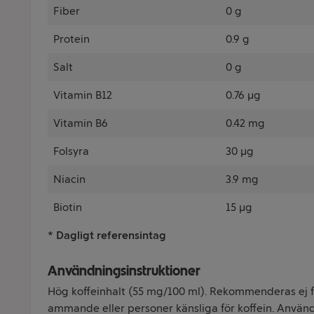
Fiber
0 g
Protein
0.9 g
Salt
0 g
Vitamin B12
0.76 µg
Vitamin B6
0.42 mg
Folsyra
30 µg
Niacin
3.9 mg
Biotin
15 µg
* Dagligt referensintag
Användningsinstruktioner
Hög koffeinhalt (55 mg/100 ml). Rekommenderas ej f
ammande eller personer känsliga för koffein. Använ