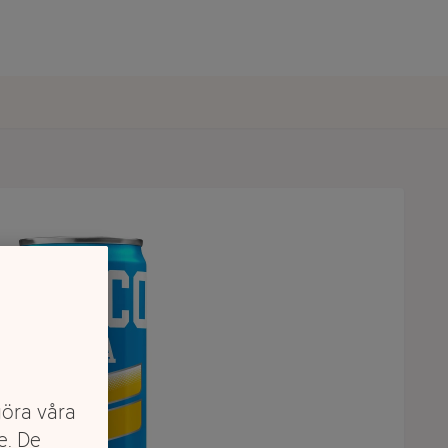
göra våra
e. De