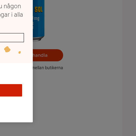
du någon
gar i alla
Välj butik och handla
ntet kan variera mellan butikerna