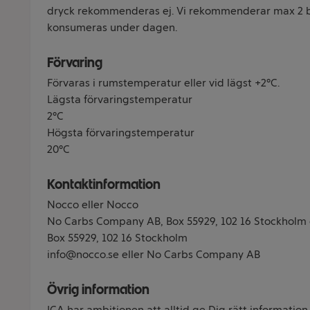
dryck rekommenderas ej. Vi rekommenderar max 2 
konsumeras under dagen.
Förvaring
Förvaras i rumstemperatur eller vid lägst +2°C.
Lägsta förvaringstemperatur
2°C
Högsta förvaringstemperatur
20°C
Kontaktinformation
Nocco eller Nocco
No Carbs Company AB, Box 55929, 102 16 Stockholm
Box 55929, 102 16 Stockholm
info@nocco.se eller No Carbs Company AB
Övrig information
ICA har ambitionen att alltid ge Dig rätt information