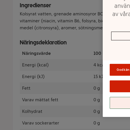
Ingredienser
använ
av våra
Kolsyrat vatten, grenade aminosyror BCAA (L-leucin, L-
vitaminer (niacin, vitamin B6, folsyra, biotin, vitami
medel (citronsyra), aromer, sötningsmedel (sukralos)
Näringsdeklaration
Näringsvärde
100 Milliliter
Energi (kcal)
4 kcal
Godkän
Energi (kJ)
15 kJ
Fett
0 g
Varav mättat fett
0 g
Kolhydrat
0 g
Varav sockerarter
0 g