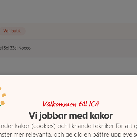
Välj butik
l Sol 33cl Nocco
 Del Sol
Välkommen till ICA
Vi jobbar med kakor
nder kakor (cookies) och liknande tekniker för att 
nster mer relevanta, och ge dig en bättre upplevels