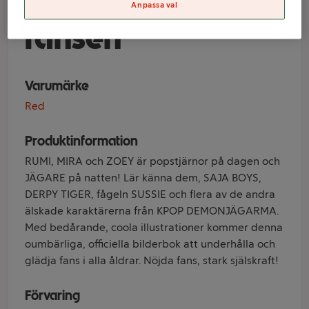
Hunters: Till
Anpassa val
fansen
Varumärke
Red
Produktinformation
RUMI, MIRA och ZOEY är popstjärnor på dagen och
JÄGARE på natten! Lär känna dem, SAJA BOYS,
DERPY TIGER, fågeln SUSSIE och flera av de andra
älskade karaktärerna från KPOP DEMONJÄGARMA.
Med bedårande, coola illustrationer kommer denna
oumbärliga, officiella bilderbok att underhålla och
glädja fans i alla åldrar. Nöjda fans, stark själskraft!
Förvaring