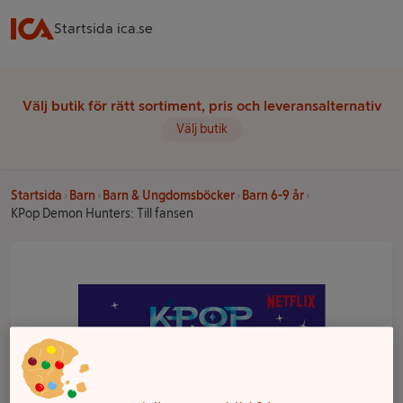
Startsida ica.se
Välj butik för rätt sortiment, pris och leveransalternativ
Välj butik
Startsida
Barn
Barn & Ungdomsböcker
Barn 6-9 år
KPop Demon Hunters: Till fansen