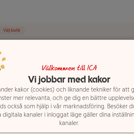
Välj butik
sväxter
Salvia 12 cm
Välkommen till ICA
Vi jobbar med kakor
nder kakor (cookies) och liknande tekniker för att 
nster mer relevanta, och ge dig en bättre upplevels
ds också som hjälp i vår marknadsföring. Besöker 
 digitala kanaler i inloggat läge gäller dina inställnin
kanaler.