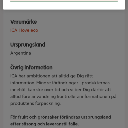
Klass 1 2-p ICA
Varumärke
ICA I love eco
Ursprungsland
Argentina
Övrig information
ICA har ambitionen att alltid ge Dig rätt
information. Mindre förändringar i produkternas
innehåll kan ske över tid och vi ber Dig därför att
alltid före användning kontrollera informationen på
produktens förpackning.
För frukt och grönsaker förändras ursprungsland
efter säsong och leveranstillfälle.