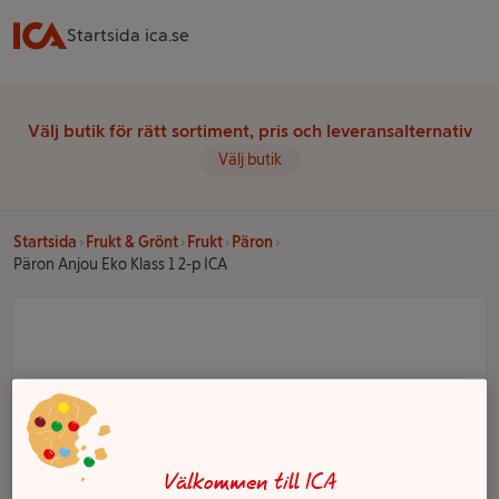
Startsida ica.se
Välj butik för rätt sortiment, pris och leveransalternativ
Välj butik
Startsida
Frukt & Grönt
Frukt
Päron
Päron Anjou Eko Klass 1 2-p ICA
Välkommen till ICA