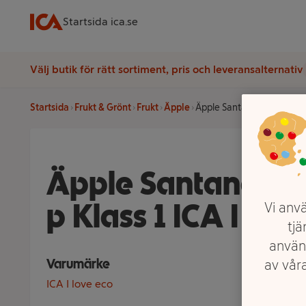
Startsida ica.se
Välj butik för rätt sortiment, pris och leveransalternativ
Startsida
Frukt & Grönt
Frukt
Äpple
Äpple Santana Ekologiska 4
Äpple Santana Eko
p Klass 1 ICA I lov
Vi anvä
tjä
använ
Varumärke
av våra
ICA I love eco