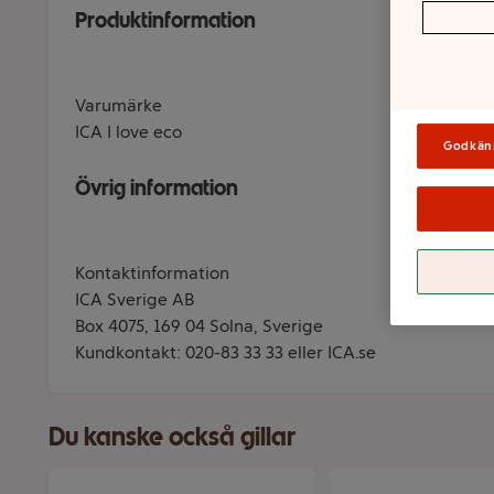
Produktinformation
Varumärke
ICA I love eco
Godkän
Övrig information
Kontaktinformation
ICA Sverige AB
Box 4075, 169 04 Solna, Sverige
Kundkontakt: 020-83 33 33 eller ICA.se
Du kanske också gillar