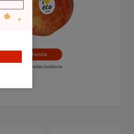
Välj butik och handla
ntet kan variera mellan butikerna