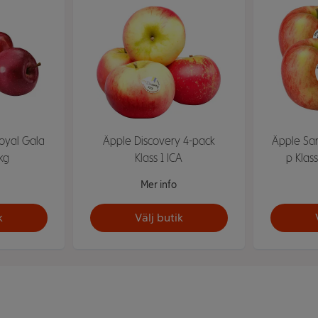
oyal Gala
Äpple Discovery 4-pack
Äpple San
5kg
Klass 1 ICA
p Klass
Mer info
k
Välj butik