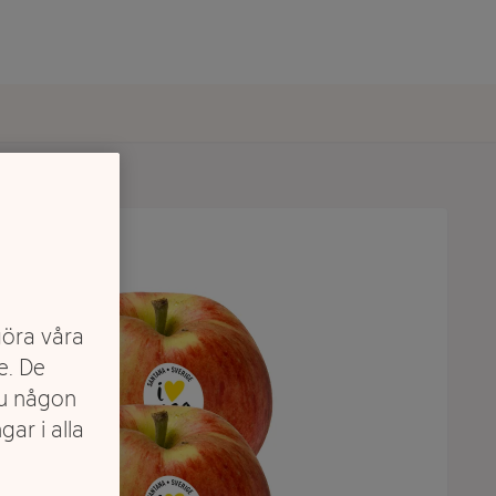
göra våra
e. De
du någon
gar i alla