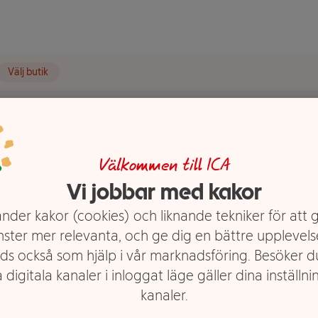
Välj butik
-p Klass 1 ICA I love eco
Välkommen till ICA
logiska 4-
Vi jobbar med kakor
e eco
nder kakor (cookies) och liknande tekniker för att 
nster mer relevanta, och ge dig en bättre upplevels
ds också som hjälp i vår marknadsföring. Besöker 
 digitala kanaler i inloggat läge gäller dina inställnin
kanaler.