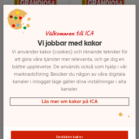
Välkommen till ICA
Vi jobbar med kakor
Pizza Kebab Fryst 350g
Pizza Mexicana Fryst
Vi använder kakor (cookies) och liknande tekniker för
Grandiosa
350g Grandiosa
att göra våra tjänster mer relevanta, och ge dig en
bättre upplevelse. De används också som hjälp i vår
Mer info
Mer info
marknadsföring. Besöker du någon av våra digitala
kanaler i inloggat läge gäller dina inställningar i alla
Välj butik
Välj butik
kanaler.
Läs mer om kakor på ICA
Godkänn kakor