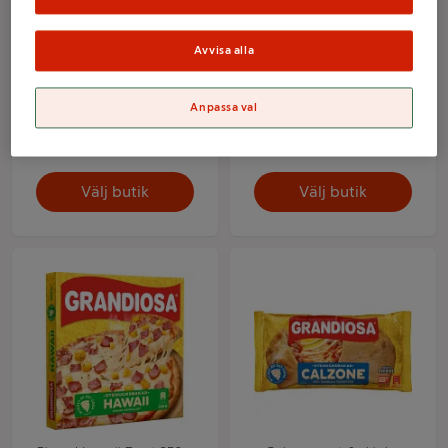
Avvisa alla
Pizza Capricciosa Fryst
Pizza Vesuvio Fryst
350g Grandiosa
350g Grandiosa
Anpassa val
Mer info
Mer info
Välj butik
Välj butik