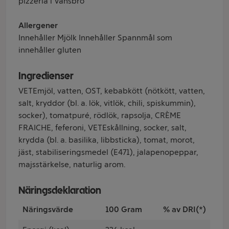
pizzeria i Vansbro
Allergener
Innehåller Mjölk Innehåller Spannmål som
innehåller gluten
Ingredienser
VETEmjöl, vatten, OST, kebabkött (nötkött, vatten,
salt, kryddor (bl. a. lök, vitlök, chili, spiskummin),
socker), tomatpuré, rödlök, rapsolja, CRÈME
FRAICHE, feferoni, VETEskållning, socker, salt,
krydda (bl. a. basilika, libbsticka), tomat, morot,
jäst, stabiliseringsmedel (E471), jalapenopeppar,
majsstärkelse, naturlig arom.
Näringsdeklaration
Näringsvärde
100 Gram
% av DRI(*)