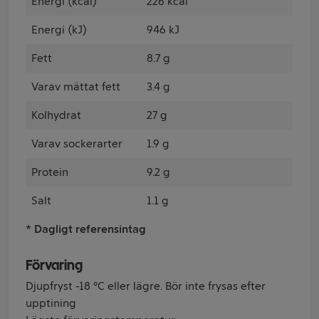
Energi (kcal)
226 kcal
Energi (kJ)
946 kJ
Fett
8.7 g
Varav mättat fett
3.4 g
Kolhydrat
27 g
Varav sockerarter
1.9 g
Protein
9.2 g
Salt
1.1 g
* Dagligt referensintag
Förvaring
Djupfryst -18 °C eller lägre. Bör inte frysas efter
upptining