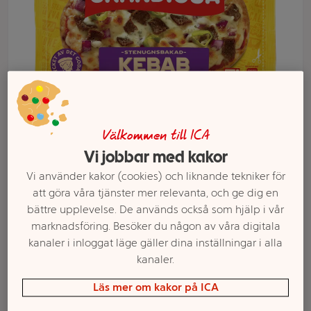
Välkommen till ICA
Vi jobbar med kakor
Vi använder kakor (cookies) och liknande tekniker för
Välj butik och handla
att göra våra tjänster mer relevanta, och ge dig en
bättre upplevelse. De används också som hjälp i vår
Sortimentet kan variera mellan butikerna
marknadsföring. Besöker du någon av våra digitala
kanaler i inloggat läge gäller dina inställningar i alla
kanaler.
Kebab minipizza
Läs mer om kakor på ICA