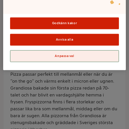
165g Grandiosa
Varumärke
Godkänn kakor
Grandiosa
Avvisa alla
Produktinformation
Information från leverantör
Anpassa val
Grandiosa mini kebabpizza allt är toppad med
kebabkött, fefferoni, ost, rödlök och vitlökssås.
Pizza passar perfekt till mellanmål eller när du är
”on the go” och värms enkelt i micron eller ugnen.
Grandiosa bakade sin första pizza redan på 70-
talet och har blivit en vardagshjälte hemma i
frysen. Fryspizzorna finns i flera storlekar och
passar lika bra som mellanmål, middag eller om du
bara är sugen. Alla pizzorna från Grandiosa är
stenugnsbakade och gräddade i Sveriges största