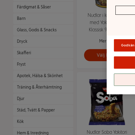
Färdigmat & Såser
Nudlar i kopp Soba
Barn
med Yakisobasås
Klassisk 90g Nissin
Glass, Godis & Snacks
Mer info
Dryck
Godkän
Skafferi
Välj butik
Fryst
Apotek, Hälsa & Skönhet
Träning & Återhämtning
Djur
Städ, Tvätt & Papper
Kök
Nudlar Soba Yakitori
Hem & Inredning