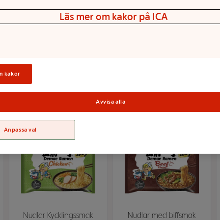
Läs mer om kakor på ICA
Nudlar i kopp Soba
Nudlar Soba Chili 111g
med Yakisobasås Chili
Nissin
92g Nissin
Mer info
Mer info
n kakor
Välj butik
Välj butik
Avvisa alla
Anpassa val
Nudlar Kycklingssmak
Nudlar med biffsmak