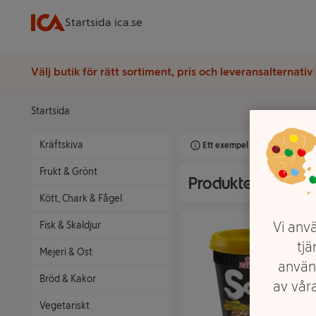
Startsida ica.se
Välj butik för rätt sortiment, pris och leveransalternativ
Startsida
Kräftskiva
Ett exempel på onlinesortimen
Frukt & Grönt
Produkter från Nis
Kött, Chark & Fågel
Vi anvä
Fisk & Skaldjur
tjä
Mejeri & Ost
använ
Bröd & Kakor
av våra
Vegetariskt