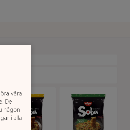
göra våra
e. De
du någon
gar i alla