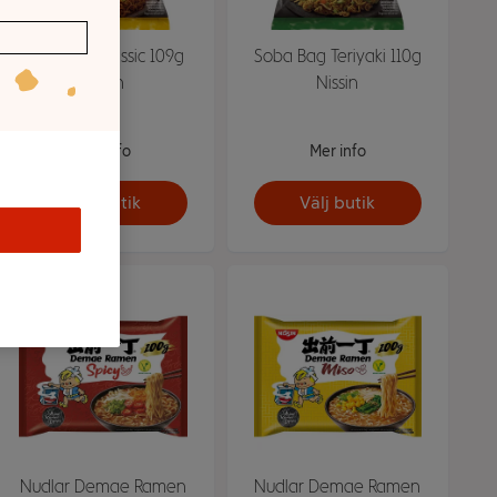
Soba Bag Classic 109g
Soba Bag Teriyaki 110g
Nissin
Nissin
Mer info
Mer info
Välj butik
Välj butik
Nudlar Demae Ramen
Nudlar Demae Ramen