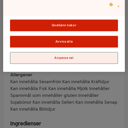
110g Nissin
Godkänn kakor
Varumärke
Nissin
Avvisa alla
Produktinformation
Anpassa val
Allergener
Kan innehålla Sesamfrön Kan innehålla Kräftdjur
Kan innehålla Fisk Kan innehålla Mjölk Innehåller
Spannmål som innehåller gluten Innehåller
Sojabönor Kan innehålla Selleri Kan innehålla Senap
Kan innehålla Blötdjur
Ingredienser