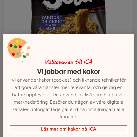
Välkommen till ICA
Vi jobbar med kakor
Välj butik och handla
Vi använder kakor (cookies) och liknande tekniker för
Sortimentet kan variera mellan butikerna
att göra våra tjänster mer relevanta, och ge dig en
bättre upplevelse. De används också som hjälp i vår
marknadsföring. Besöker du någon av våra digitala
kanaler i inloggat läge gäller dina inställningar i alla
Nudlar Soba
kanaler.
Yakitori Chicken
Läs mer om kakor på ICA