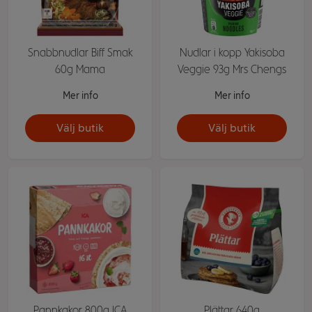
Snabbnudlar Biff Smak
Nudlar i kopp Yakisoba
60g Mama
Veggie 93g Mrs Chengs
Mer info
Mer info
Välj butik
Välj butik
Pannkakor 800g ICA
Plättar 640g