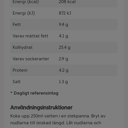
Energi (kcal)
208 kcal
Energi (kJ)
872 kJ
Fett
9.4 g
Varav mättat fett
4.1 g
Kolhydrat
25.4 g
Varav sockerarter
2.9 g
Protein
4.2 g
Salt
1.3 g
* Dagligt referensintag
Användningsinstruktioner
Koka upp 250ml vatten i en stekpanna. Bryt av
nudlarna till önskad längd. Låt nudlarna och