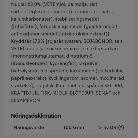
Nudlar 82,0% [VETEmjöl, palmolja, salt,
surhetsreglerande medel (natriumkarbonater,
kaliumkarbonater), stabiliseringsmedel
(trifosfater), förtjockningsmedel (guarkärnmjöl),
antioxidationsmedel (tokoferolrika extrakt)],
Kryddsås 17,3% [sojasås (vatten, SOJABÖNOR, salt,
VETE), rapsolja, socker, dextros, smakförstärkare
(mononatriumglutamat, dinatrium-5'-
ribonukleotider), kycklingfett, lökpulver,
hydrolyserat majsprotein, färgämnen (sockerkulör,
paprikaextrakt), kycklingarom, aromer, modifierad
stärkelse], purjolök. Kan innehålla spår av SELLERI,
KRÄFTDJUR, FISK, MJÖLK, BLÖTDJUR, SENAP och
SESAMFRÖN.
Näringsdeklaration
Näringsvärde
100 Gram
% av DRI(*)