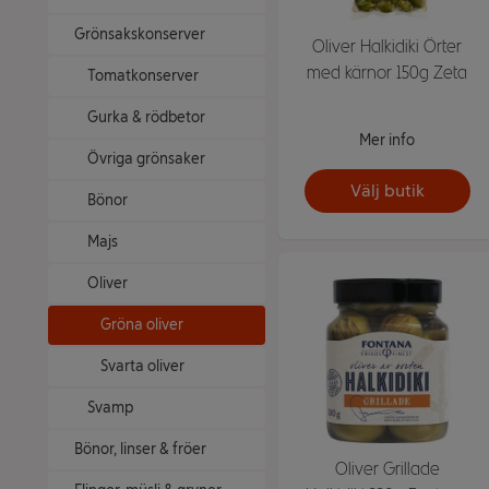
Grönsakskonserver
Oliver Halkidiki Örter
med kärnor 150g Zeta
Tomatkonserver
Gurka & rödbetor
Mer info
Övriga grönsaker
Välj butik
Bönor
Majs
Oliver
Gröna oliver
Svarta oliver
Svamp
Bönor, linser & fröer
Oliver Grillade