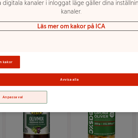
 digitala kanaler i inloggat läge gäller dina inställnin
kanaler.
Läs mer om kakor på ICA
Snacksoliver Olivm
Fyllda Oliver Gröna
70g Fontana
med Pimiento 240g
ICA
Mer info
Mer info
n kakor
Välj butik
Välj butik
Avvisa alla
Anpassa val