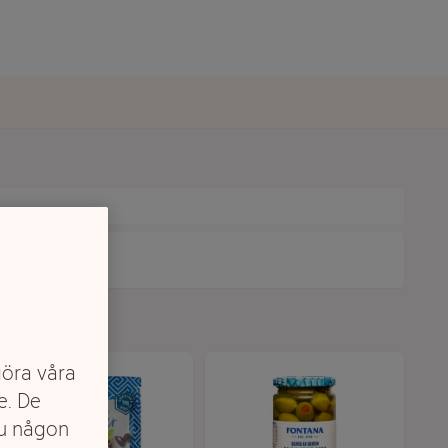
göra våra
e. De
du någon