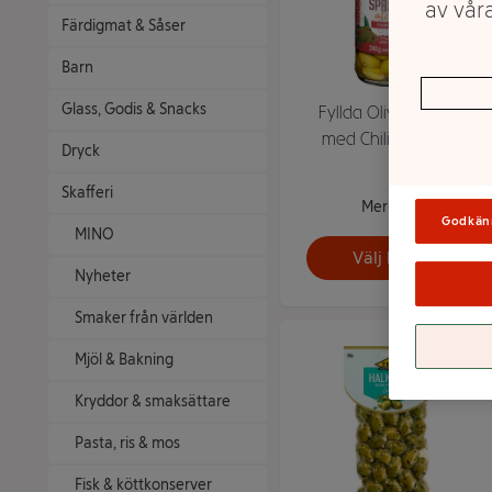
av våra
Färdigmat & Såser
Barn
Glass, Godis & Snacks
Fyllda Oliver Gröna
med Chili 240g ICA
Dryck
Skafferi
Mer info
Godkän
MINO
Välj butik
Nyheter
Smaker från världen
Mjöl & Bakning
Kryddor & smaksättare
Pasta, ris & mos
Fisk & köttkonserver