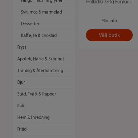
Flingor, müsli & gryner
Halkidiki 330g Fontana
Sylt, mos & marmelad
Mer info
Desserter
Välj butik
Kaffe, te & choklad
Fryst
Apotek, Hälsa & Skönhet
Träning & Återhämtning
Djur
Städ, Tvätt & Papper
Kök
Hem & Inredning
Fritid