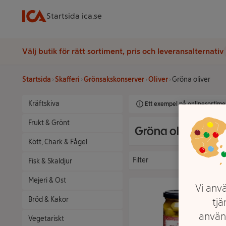
Startsida ica.se
Välj butik för rätt sortiment, pris och leveransalternativ
Startsida
Skafferi
Grönsakskonserver
Oliver
Gröna oliver
Kräftskiva
Ett exempel på onlinesortimen
Frukt & Grönt
Gröna oliver
Kött, Chark & Fågel
Filter
Fisk & Skaldjur
Mejeri & Ost
Vi anvä
Bröd & Kakor
tjä
använ
Vegetariskt