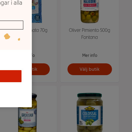
gar i alla
Oliver Kalamata 70g
Oliver Pimiento 500g
ICA
Fontana
Mer info
Mer info
Välj butik
Välj butik