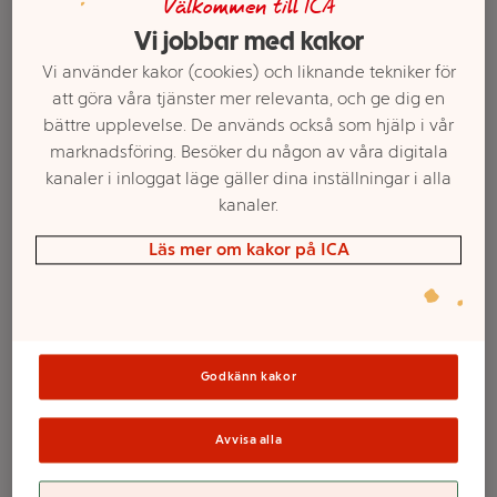
Välkommen till ICA
svamprisotto till köttbiten?
Vi jobbar med kakor
Vi använder kakor (cookies) och liknande tekniker för
att göra våra tjänster mer relevanta, och ge dig en
Filter
bättre upplevelse. De används också som hjälp i vår
marknadsföring. Besöker du någon av våra digitala
kanaler i inloggat läge gäller dina inställningar i alla
kanaler.
Läs mer om kakor på ICA
Godkänn kakor
Champinjonkräm 200g
Champinjoner Hela
Borgens
290g ICA
Avvisa alla
Mer info
Mer info