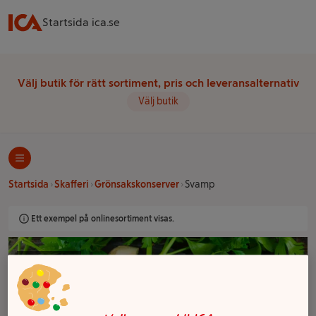
Startsida ica.se
Välj butik för rätt sortiment, pris och leveransalternativ
Välj butik
Startsida
Skafferi
Grönsakskonserver
Svamp
Ett exempel på onlinesortiment visas.
Svamp
Svamp blir ett gott inslag i köttgrytan eller soppan.
Varför inte utmana dig själv med att laga en