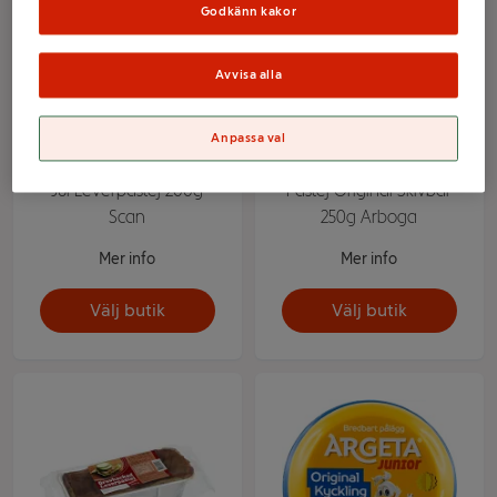
Godkänn kakor
Avvisa alla
Anpassa val
Jul Leverpastej 200g
Pastej Original Skivbar
Scan
250g Arboga
Mer info
Mer info
Välj butik
Välj butik