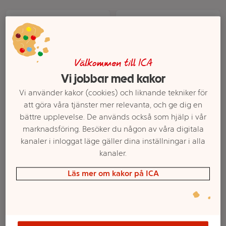
Välkommen till ICA
Vi jobbar med kakor
Vi använder kakor (cookies) och liknande tekniker för
att göra våra tjänster mer relevanta, och ge dig en
Pastej med mustig
Leverapastej med
bättre upplevelse. De används också som hjälp i vår
smak 200g Pastejköket
gurka Bredbar 200g
marknadsföring. Besöker du någon av våra digitala
ICA
kanaler i inloggat läge gäller dina inställningar i alla
kanaler.
Mer info
Mer info
Läs mer om kakor på ICA
Välj butik
Välj butik