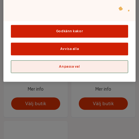
Godkänn kakor
Avvisa alla
Anpassa val
Cigarettpapper Röd
Red Chili Melon Extra
100-p Rizla
Strong Sto Loop
Mer info
Mer info
Välj butik
Välj butik