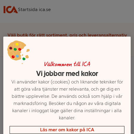
Startsida ica.se
Välj butik för rätt sortiment, pris och leveransalternativ
Välj butik
Välkommen till ICA
Vi jobbar med kakor
Startsida
Tobak
Cigaretter
Vi använder kakor (cookies) och liknande tekniker för
att göra våra tjänster mer relevanta, och ge dig en
Ett exempel på onlinesortiment visas.
bättre upplevelse. De används också som hjälp i vår
marknadsföring. Besöker du någon av våra digitala
Cigaretter
kanaler i inloggat läge gäller dina inställningar i alla
kanaler.
Filter
Läs mer om kakor på ICA