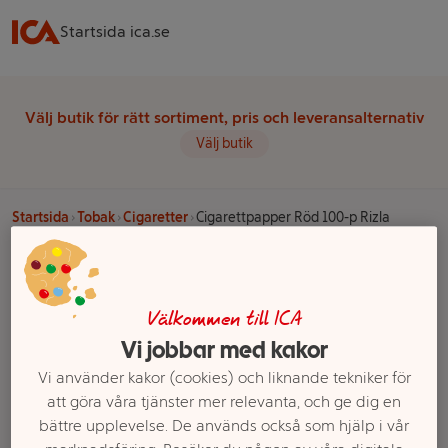
Startsida ica.se
Välj butik för rätt sortiment, pris och leveransalternativ
Välj butik
Startsida
Tobak
Cigaretter
Cigarettpapper Röd 100-p Rizla
Välkommen till ICA
Vi jobbar med kakor
Vi använder kakor (cookies) och liknande tekniker för
att göra våra tjänster mer relevanta, och ge dig en
bättre upplevelse. De används också som hjälp i vår