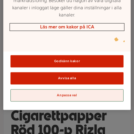
marknadsföring. Besöker du någon av våra digitala
kanaler i inloggat läge gäller dina inställningar i alla
kanaler.
Läs mer om kakor på ICA
Godkänn kakor
Välj butik och handla
Avvisa alla
Sortimentet kan variera mellan butikerna
Anpassa val
Cigarettpapper
Röd 100-p Rizla