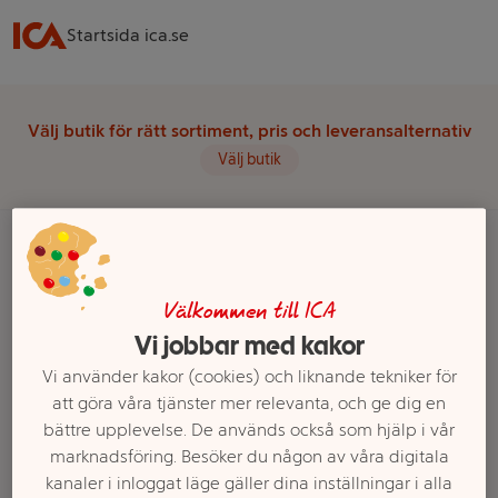
Startsida ica.se
Välj butik för rätt sortiment, pris och leveransalternativ
Välj butik
Startsida
Färdigmat & Såser
Kylda såser
Sås till fisk
Välkommen till ICA
Färsk hollandaisesås
Vi jobbar med kakor
Ett exempel på onlinesortiment visas.
Vi använder kakor (cookies) och liknande tekniker för
att göra våra tjänster mer relevanta, och ge dig en
Färsk hollandaisesås
bättre upplevelse. De används också som hjälp i vår
marknadsföring. Besöker du någon av våra digitala
kanaler i inloggat läge gäller dina inställningar i alla
Filter