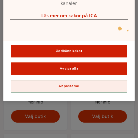
kanaler.
Läs mer om kakor på ICA
Godkänn kakor
Avvisa alla
Hollandaise original
Hollandaisesås
200g ICA
Växtbaserad 200g
Anpassa val
Farmers & Chefs
Mer info
Mer info
Välj butik
Välj butik