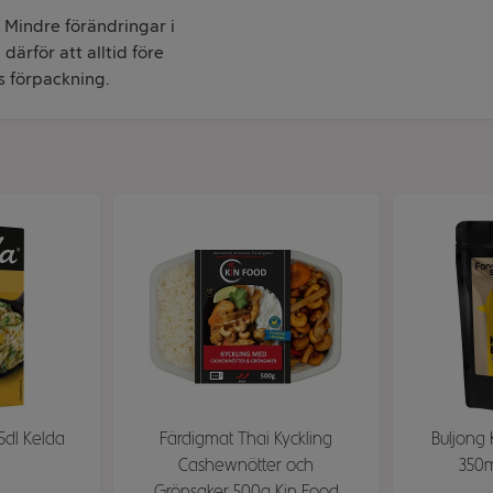
. Mindre förändringar i
därför att alltid före
s förpackning.
 5dl Kelda
Färdigmat Thai Kyckling
Buljong 
Cashewnötter och
350m
Grönsaker 500g Kin Food