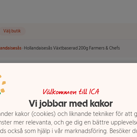
Välj butik
landaisesås
Hollandaisesås Växtbaserad 200g Farmers & Chefs
äxtbaserad
efs
Välkommen till ICA
Vi jobbar med kakor
nder kakor (cookies) och liknande tekniker för att 
nster mer relevanta, och ge dig en bättre upplevels
ds också som hjälp i vår marknadsföring. Besöker 