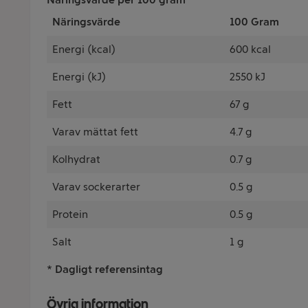
Näringsvärde
100 Gram
Energi (kcal)
600 kcal
Energi (kJ)
2550 kJ
Fett
67 g
Varav mättat fett
4.7 g
Kolhydrat
0.7 g
Varav sockerarter
0.5 g
Protein
0.5 g
Salt
1 g
* Dagligt referensintag
Övrig information