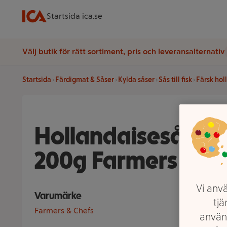
Startsida ica.se
Välj butik för rätt sortiment, pris och leveransalternativ
Startsida
Färdigmat & Såser
Kylda såser
Sås till fisk
Färsk hol
Hollandaisesås V
200g Farmers & Ch
Vi anvä
Varumärke
tjä
Farmers & Chefs
använ