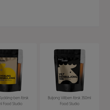
Kyckling-ben färsk
Buljong Viltben färsk 350ml
l Food Studio
Food Studio