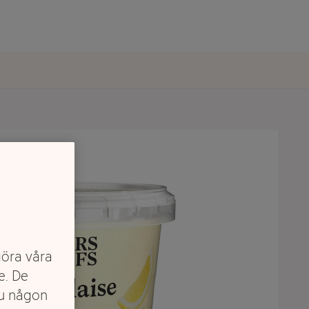
göra våra
e. De
du någon