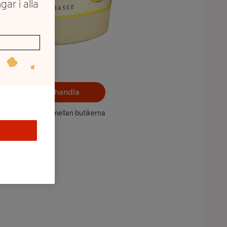
gar i alla
Välj butik och handla
ntet kan variera mellan butikerna