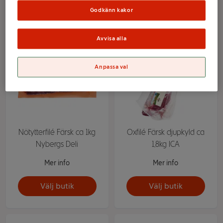
Välj butik
Välj butik
Godkänn kakor
Avvisa alla
Anpassa val
Nötytterfilé Färsk ca 1kg
Oxfilé Färsk djupkyld ca
Nybergs Deli
1,8kg ICA
Mer info
Mer info
Välj butik
Välj butik