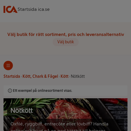
Startsida ica.se
Välj butik för rätt sortiment, pris och leveransalternativ
Välj butik
Startsida
Kött, Chark & Fågel
Kött
Nötkött
Ett exempel på onlinesortiment visas.
Nötkött
Oxfilé, ryggbiff, entrecôte eller lövbiff? Handla
online och bjud på en god köttbit till helgens