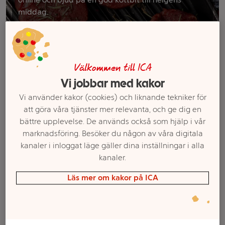
middag.
Filter
Välkommen till ICA
Vi jobbar med kakor
Vi använder kakor (cookies) och liknande tekniker för
att göra våra tjänster mer relevanta, och ge dig en
bättre upplevelse. De används också som hjälp i vår
marknadsföring. Besöker du någon av våra digitala
kanaler i inloggat läge gäller dina inställningar i alla
kanaler.
Grillspett Färsk Mild Chili
Entrecôte 180g Scan
Läs mer om kakor på ICA
400g Scan
Mer info
Mer info