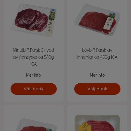
Minutbiff Färsk Skivad
Lövbiff Färsk av
av fransyska ca 540g
innanlår ca 450g ICA
ICA
Mer info
Mer info
Välj butik
Välj butik