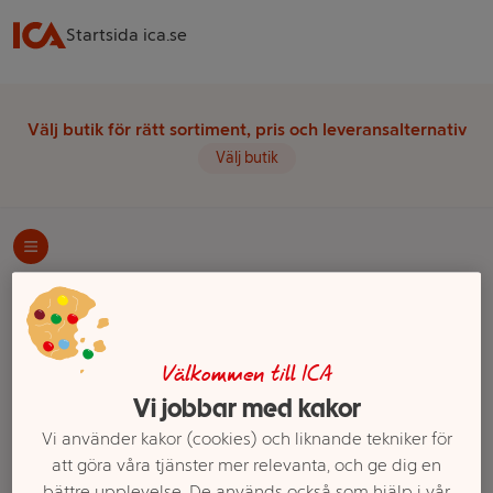
Startsida ica.se
Välj butik för rätt sortiment, pris och leveransalternativ
Välj butik
Startsida
Kött, Chark & Fågel
Kött
Nötkött
Lövbiff
Ett exempel på onlinesortiment visas.
Välkommen till ICA
Lövbiff
Vi jobbar med kakor
Vi använder kakor (cookies) och liknande tekniker för
Filter
att göra våra tjänster mer relevanta, och ge dig en
bättre upplevelse. De används också som hjälp i vår