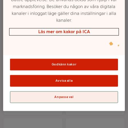
marknadsföring. Besöker du någon av våra digitala
kanaler i inloggat läge gäller dina inställningar i alla
kanaler.
Läs mer om kakor på ICA
Lövbiff Färsk av
Sjömansbiff Färsk
Godkänn kakor
innanlår ca 450g KRAV
Skivad av nötrulle ca
ICA I love eco
450g ICA
Avvisa alla
Mer info
Mer info
Anpassa val
Välj butik
Välj butik