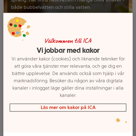
både bubbelvatten och stilla vatten.
Filter
Välkommen till ICA
Vi jobbar med kakor
Vi använder kakor (cookies) och liknande tekniker för
att göra våra tjänster mer relevanta, och ge dig en
bättre upplevelse. De används också som hjälp i vår
marknadsföring. Besöker du någon av våra digitala
kanaler i inloggat läge gäller dina inställningar i alla
kanaler.
Kolsyrat Vatten
Vatten Kolsyrad
Läs mer om kakor på ICA
Jordgubb 50cl Ramlösa
Naturell 50cl ICA
Mer info
Mer info