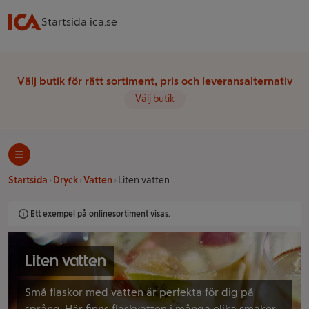
Startsida ica.se
Välj butik för rätt sortiment, pris och leveransalternativ
Välj butik
Startsida
Dryck
Vatten
Liten vatten
Ett exempel på onlinesortiment visas.
Liten vatten
Små flaskor med vatten är perfekta för dig på
språng. Här finns flaskvatten i många olika smaker -