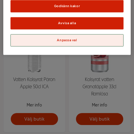
Välj butik
Välj butik
Godkänn kakor
Avvisa alla
Anpassa val
Vatten Kolsyrat Päron
Kolsyrat vatten
Äpple 50cl ICA
Granatäpple 33cl
Ramlösa
Mer info
Mer info
Välj butik
Välj butik