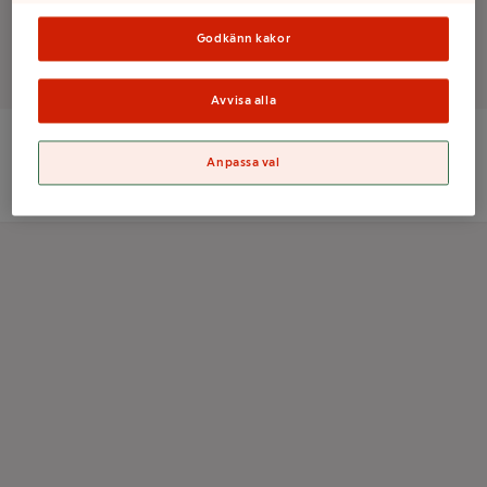
Godkänn kakor
Det finns tyvärr inga produkter i den här kategorin
Avvisa alla
Anpassa val
ICA Sverige AB
Orgnr: 556021-0261
Kolonnvägen 20, 169 70 Solna
Information om cookies