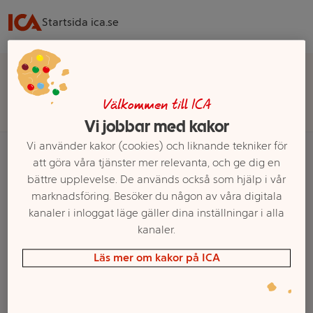
Startsida ica.se
Välj butik för rätt sortiment, pris och leveransalternativ
Välj butik
Välkommen till ICA
Vi jobbar med kakor
Vi använder kakor (cookies) och liknande tekniker för
att göra våra tjänster mer relevanta, och ge dig en
bättre upplevelse. De används också som hjälp i vår
Startsida
Fritid
Böcker & Tidningar
Tidningar
Mat & Dryck
marknadsföring. Besöker du någon av våra digitala
kanaler i inloggat läge gäller dina inställningar i alla
Ett exempel på onlinesortiment visas.
kanaler.
Mat & Dryck
Läs mer om kakor på ICA
Filter