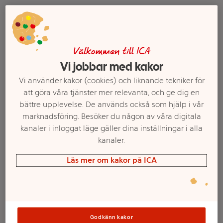
Välkommen till ICA
Vi jobbar med kakor
Vi använder kakor (cookies) och liknande tekniker för
att göra våra tjänster mer relevanta, och ge dig en
bättre upplevelse. De används också som hjälp i vår
USB-C to USB-C 2m
Kabel USB-C HDMI 2.1
marknadsföring. Besöker du någon av våra digitala
dubbelpack vit Belkin
2M Belkin
kanaler i inloggat läge gäller dina inställningar i alla
kanaler.
Mer info
Mer info
Läs mer om kakor på ICA
Välj butik
Välj butik
Godkänn kakor