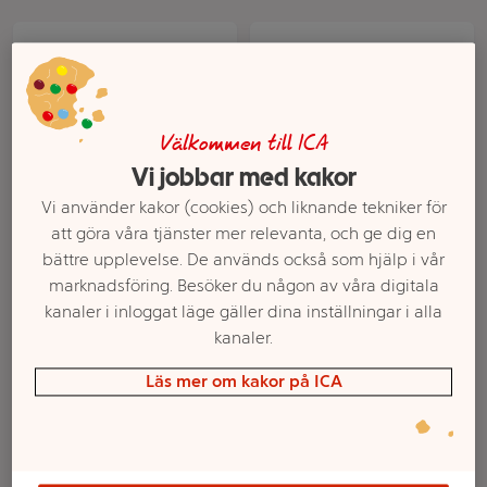
Välkommen till ICA
Vi jobbar med kakor
Vi använder kakor (cookies) och liknande tekniker för
att göra våra tjänster mer relevanta, och ge dig en
Glass Tip top mini 6-p
Glasstrut Choklad 8-p
bättre upplevelse. De används också som hjälp i vår
GB Glace
ICA Basic
marknadsföring. Besöker du någon av våra digitala
kanaler i inloggat läge gäller dina inställningar i alla
Mer info
Mer info
kanaler.
Välj butik
Välj butik
Läs mer om kakor på ICA