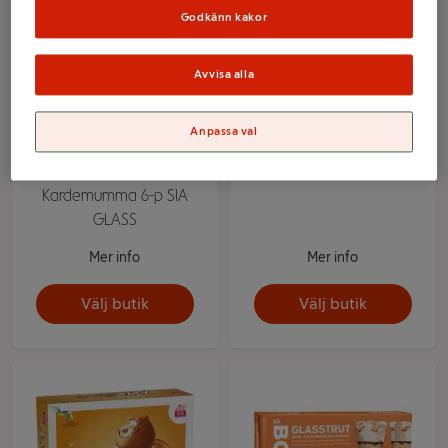
Godkänn kakor
Avvisa alla
Anpassa val
Glass SommarGlassbåt
Glassbåt Hallon vit
rabarber och
choklad 6-p SIA GLASS
Kardemumma 6-p SIA
GLASS
Mer info
Mer info
Välj butik
Välj butik