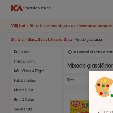
Startsida ica.se
Välj butik för rätt sortiment, pris och leveransalternativ
Startsida
Glass, Godis & Snacks
Glass
Mixade glasslådor
Kräftskiva
Ett exempel på onlinesortimen
Frukt & Grönt
Mixade glasslådo
Kött, Chark & Fågel
Filter
Fisk & Skaldjur
Mejeri & Ost
Bröd & Kakor
Vegetariskt
Vi anvä