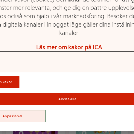
nster mer relevanta, och ge dig en bättre upplevels
ds också som hjälp i vår marknadsföring. Besöker 
 digitala kanaler i inloggat läge gäller dina inställnin
Glass Leos djungelmix
Glass Magnum classic
kanaler.
15-p Triumf Glass
mini almond & white
chocolate 6-p
Läs mer om kakor på ICA
Magnum
Mer info
Mer info
Välj butik
Välj butik
n kakor
Avvisa alla
Anpassa val