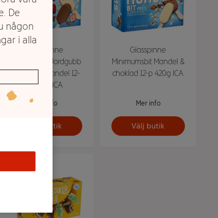
e. De
du någon
gar i alla
Glasspinne
Glasspinne
Minimumsbit Jordgubb
Minimumsbit Mandel &
choklad & mandel 12-
choklad 12-p 420g ICA
p 420g ICA
Mer info
Mer info
Välj butik
Välj butik