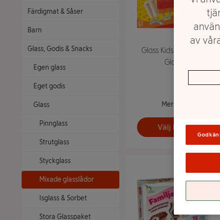
tjä
Färdigmat & Såser
använ
Barn
av våra
Glass, Godis & Snacks
Glass Kids Mix 8p GB
Glace
Egen glass
Eget godis
Mer info
Glass
Pinnglass
Välj butik
Godkän
Strutglass
Styckglass
Mixade glasslådor
Isglass & Sorbet
Stora Glasspaket