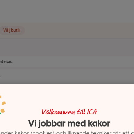
Välj butik
t visas.
r
Välkommen till ICA
Vi jobbar med kakor
nder kakor (cookies) och liknande tekniker för att 