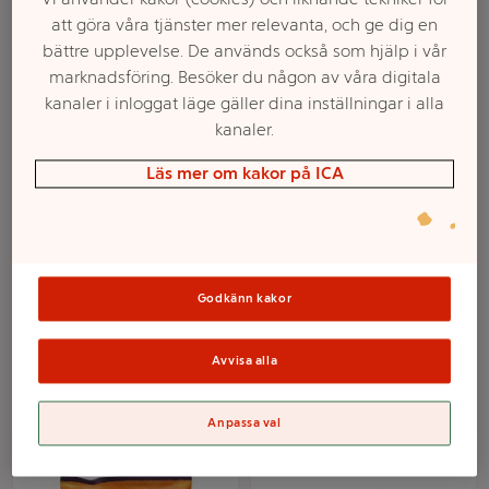
att göra våra tjänster mer relevanta, och ge dig en
bättre upplevelse. De används också som hjälp i vår
marknadsföring. Besöker du någon av våra digitala
kanaler i inloggat läge gäller dina inställningar i alla
kanaler.
Läs mer om kakor på ICA
Vegetarisk lasagne
Lasagne green dream
300g Quorn
390g Dafgårds
Godkänn kakor
Mer info
Mer info
Avvisa alla
Välj butik
Välj butik
Anpassa val