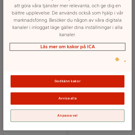
att göra våra tjänster mer relevanta, och ge dig en
bättre upplevelse. De används också som hjälp i vår
marknadsföring. Besöker du någon av våra digitala
kanaler i inloggat läge gäller dina inställningar i alla
kanaler.
Läs mer om kakor på ICA
Falafel 400g ICA
Vegobitar Kebab 400g
Hooked
Godkänn kakor
Mer info
Mer info
Avvisa alla
Välj butik
Välj butik
Anpassa val