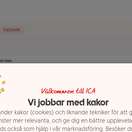
Välj butik
t visas.
Välkommen till ICA
Vi jobbar med kakor
nder kakor (cookies) och liknande tekniker för att 
nster mer relevanta, och ge dig en bättre upplevels
ds också som hjälp i vår marknadsföring. Besöker 