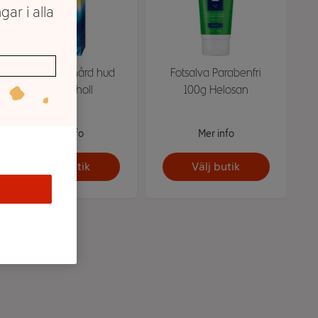
gar i alla
Fotkräm för hård hud
Fotsalva Parabenfri
60ml Scholl
100g Helosan
Mer info
Mer info
Välj butik
Välj butik