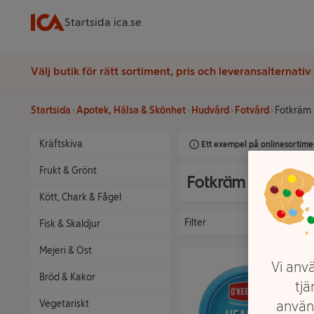
Startsida ica.se
Välj butik för rätt sortiment, pris och leveransalternativ
Startsida
Apotek, Hälsa & Skönhet
Hudvård
Fotvård
Fotkräm
Kräftskiva
Ett exempel på onlinesortimen
Frukt & Grönt
Fotkräm
Kött, Chark & Fågel
Filter
Fisk & Skaldjur
Mejeri & Ost
Vi anvä
Bröd & Kakor
tjä
Vegetariskt
använ