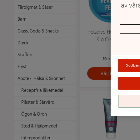
av våra
Färdigmat & Såser
Barn
Glass, Godis & Snacks
Fotsalva Healthy Feet
91g O'Keeffe's
Dryck
Skafferi
Mer info
Godkän
Fryst
Välj butik
Apotek, Hälsa & Skönhet
Receptfria läkemedel
Plåster & Sårvård
Ögon & Öron
Stöd & Hjälpmedel
Intimprodukter