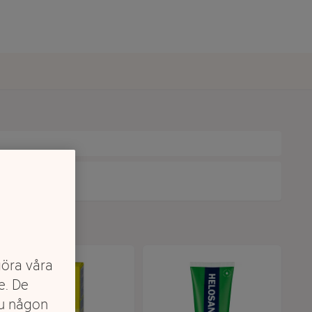
göra våra
e. De
du någon