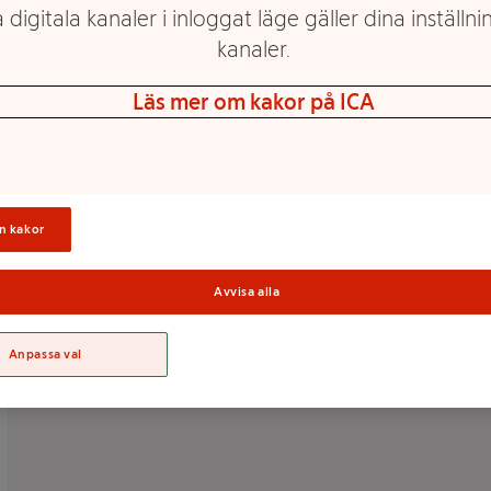
 digitala kanaler i inloggat läge gäller dina inställnin
kanaler.
Läs mer om kakor på ICA
Fotkräm Aloe Vera
Fotvård Kräm för
100ml Urtekram
spruckna hälar 60ml 1-
p Scholl
Mer info
Mer info
n kakor
Välj butik
Välj butik
Avvisa alla
Anpassa val