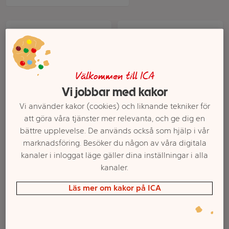
Välkommen till ICA
Vi jobbar med kakor
Vi använder kakor (cookies) och liknande tekniker för
att göra våra tjänster mer relevanta, och ge dig en
Rengöringslotion
Ansiktsrengöring Deep
bättre upplevelse. De används också som hjälp i vår
Sensitive Gentle Milk
Cleansing Gel 150ml
marknadsföring. Besöker du någon av våra digitala
Cleanser 75ml Weleda
Weleda
kanaler i inloggat läge gäller dina inställningar i alla
kanaler.
Mer info
Mer info
Läs mer om kakor på ICA
Välj butik
Välj butik