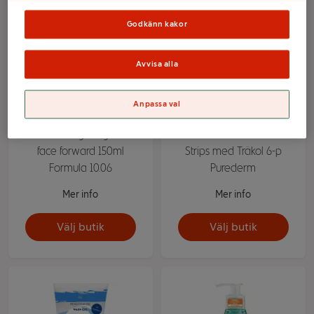
Godkänn kakor
Avvisa alla
Anpassa val
Ansiktsrengöring Best
Näsremsor Nose Pore
face forward 150ml
Strips med Träkol 6-p
Formula 10.06
Purederm
Mer info
Mer info
Välj butik
Välj butik