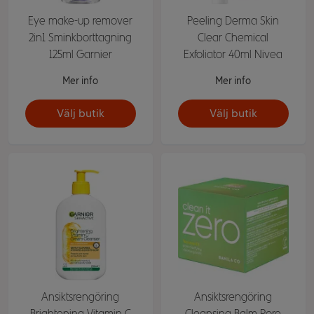
Eye make-up remover
Peeling Derma Skin
2in1 Sminkborttagning
Clear Chemical
125ml Garnier
Exfoliator 40ml Nivea
Mer info
Mer info
Välj butik
Välj butik
Ansiktsrengöring
Ansiktsrengöring
Brightening Vitamin C
Cleansing Balm Pore