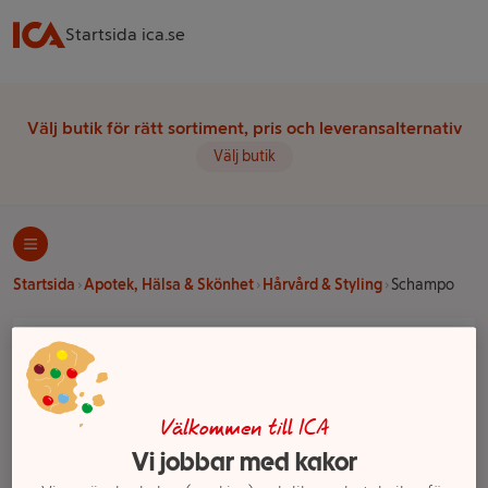
Startsida ica.se
Välj butik för rätt sortiment, pris och leveransalternativ
Välj butik
Startsida
Apotek, Hälsa & Skönhet
Hårvård & Styling
Schampo
Ett exempel på onlinesortiment visas.
Produkter från Dove i Schampo
Välkommen till ICA
Vi jobbar med kakor
Filter