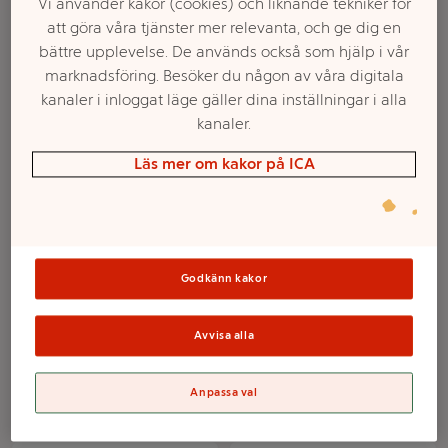
Vi använder kakor (cookies) och liknande tekniker för
Dove
✕
att göra våra tjänster mer relevanta, och ge dig en
bättre upplevelse. De används också som hjälp i vår
marknadsföring. Besöker du någon av våra digitala
kanaler i inloggat läge gäller dina inställningar i alla
kanaler.
Läs mer om kakor på ICA
Colour radiance För
Daily moisture
färgat hår Schampo
Schampo 250ml Dove
Godkänn kakor
250ml Dove
Avvisa alla
Mer info
Mer info
Välj butik
Välj butik
Anpassa val