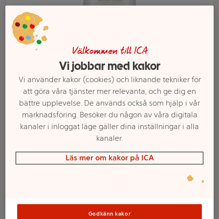
Välkommen till ICA
Vi jobbar med kakor
Vi använder kakor (cookies) och liknande tekniker för
att göra våra tjänster mer relevanta, och ge dig en
bättre upplevelse. De används också som hjälp i vår
marknadsföring. Besöker du någon av våra digitala
Välj butik och handla
kanaler i inloggat läge gäller dina inställningar i alla
kanaler.
Sortimentet kan variera mellan butikerna
Läs mer om kakor på ICA
Schampo Anti
Frizz 250ml Dove
Godkänn kakor