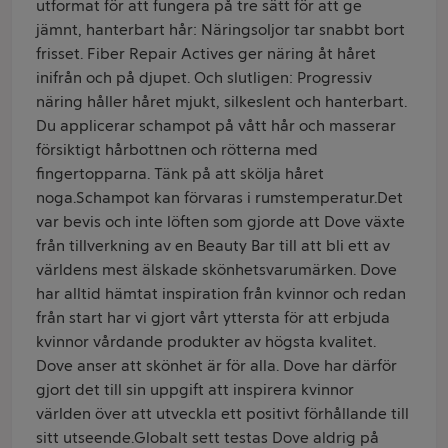
utformat för att fungera på tre sätt för att ge
jämnt, hanterbart hår: Näringsoljor tar snabbt bort
frisset. Fiber Repair Actives ger näring åt håret
inifrån och på djupet. Och slutligen: Progressiv
näring håller håret mjukt, silkeslent och hanterbart.
Du applicerar schampot på vått hår och masserar
försiktigt hårbottnen och rötterna med
fingertopparna. Tänk på att skölja håret
noga.Schampot kan förvaras i rumstemperatur.Det
var bevis och inte löften som gjorde att Dove växte
från tillverkning av en Beauty Bar till att bli ett av
världens mest älskade skönhetsvarumärken. Dove
har alltid hämtat inspiration från kvinnor och redan
från start har vi gjort vårt yttersta för att erbjuda
kvinnor vårdande produkter av högsta kvalitet.
Dove anser att skönhet är för alla. Dove har därför
gjort det till sin uppgift att inspirera kvinnor
världen över att utveckla ett positivt förhållande till
sitt utseende.Globalt sett testas Dove aldrig på