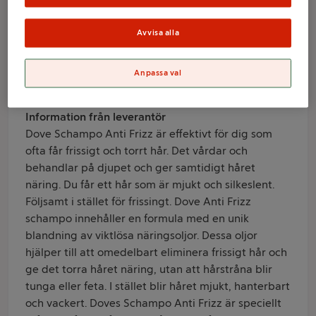
Avvisa alla
Varumärke
Dove
Anpassa val
Produktinformation
Information från leverantör
Dove Schampo Anti Frizz är effektivt för dig som
ofta får frissigt och torrt hår. Det vårdar och
behandlar på djupet och ger samtidigt håret
näring. Du får ett hår som är mjukt och silkeslent.
Följsamt i stället för frissingt. Dove Anti Frizz
schampo innehåller en formula med en unik
blandning av viktlösa näringsoljor. Dessa oljor
hjälper till att omedelbart eliminera frissigt hår och
ge det torra håret näring, utan att hårstråna blir
tunga eller feta. I stället blir håret mjukt, hanterbart
och vackert. Doves Schampo Anti Frizz är speciellt