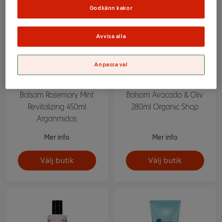
Godkänn kakor
Avvisa alla
Anpassa val
Balsam Rosemary Mint
Balsam Avocado & Oliv
Revitalizing 450ml
280ml Organic Shop
Arganmidas
Mer info
Mer info
Välj butik
Välj butik