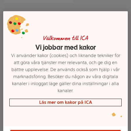
Välkommen till ICA
Vi jobbar med kakor
Vi använder kakor (cookies) och liknande tekniker för
att göra våra tjänster mer relevanta, och ge dig en
bättre upplevelse. De används också som hjälp i vår
Balsam Botanique
Balsam Honey
marknadsföring. Besöker du någon av våra digitala
400ml Tresemmé
Treasures 200ml
kanaler i inloggat läge gäller dina inställningar i alla
Respons
kanaler.
Mer info
Mer info
Läs mer om kakor på ICA
Välj butik
Välj butik