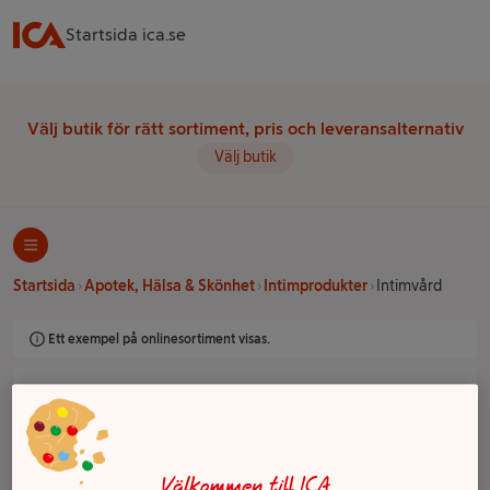
Startsida ica.se
Välj butik för rätt sortiment, pris och leveransalternativ
Välj butik
Startsida
Apotek, Hälsa & Skönhet
Intimprodukter
Intimvård
Ett exempel på onlinesortiment visas.
Intimvård
Filter
Välkommen till ICA