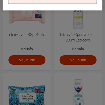
Intimservett 20-p Mirelle
Intimtvål Oparfymerad
250ml Lactacyd
Mer info
Mer info
Välj butik
Välj butik