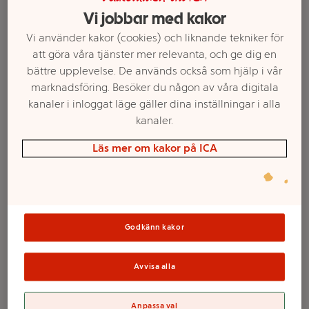
Vi jobbar med kakor
Vi använder kakor (cookies) och liknande tekniker för
att göra våra tjänster mer relevanta, och ge dig en
bättre upplevelse. De används också som hjälp i vår
marknadsföring. Besöker du någon av våra digitala
kanaler i inloggat läge gäller dina inställningar i alla
kanaler.
Läs mer om kakor på ICA
Intimtvål 225ml Mirelle
Intimtvätt Tranbär
220ml Asan
Mer info
Mer info
Godkänn kakor
Välj butik
Välj butik
Avvisa alla
Anpassa val