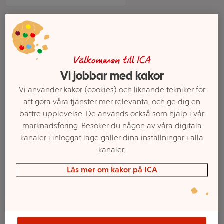
Välkommen till ICA
Vi jobbar med kakor
Vi använder kakor (cookies) och liknande tekniker för
att göra våra tjänster mer relevanta, och ge dig en
bättre upplevelse. De används också som hjälp i vår
Rakhyvel Intim 1p
Rakhyvel Extra Smooth
marknadsföring. Besöker du någon av våra digitala
Gillette Venus
Sensitive 4-p Venus
kanaler i inloggat läge gäller dina inställningar i alla
kanaler.
Mer info
Mer info
Läs mer om kakor på ICA
Välj butik
Välj butik