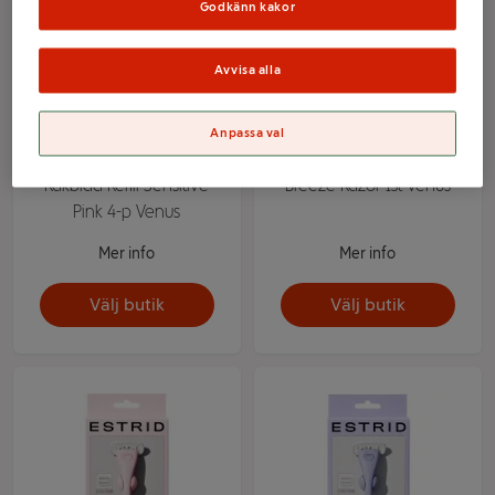
Godkänn kakor
Avvisa alla
Anpassa val
Rakblad Refill Sensitive
Breeze Razor 1st Venus
Pink 4-p Venus
Mer info
Mer info
Välj butik
Välj butik