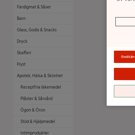
Färdigmat & Såser
Barn
Glass, Godis & Snacks
Dryck
Skafferi
Godkän
Fryst
Apotek, Hälsa & Skönhet
Receptfria läkemedel
Plåster & Sårvård
Ögon & Öron
Stöd & Hjälpmedel
Intimprodukter