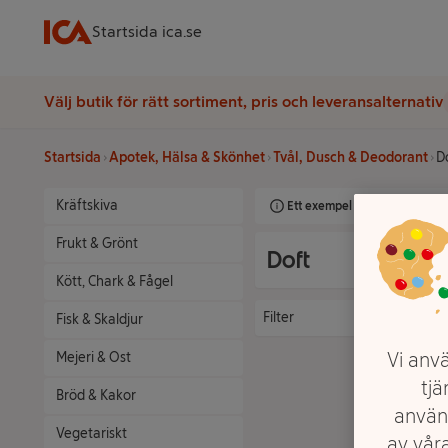
Startsida ica.se
Välj butik för rätt sortiment, pris och leveransalternativ
Startsida
Apotek, Hälsa & Skönhet
Tvål, Dusch & Deodorant
D
Kräftskiva
Ett exempel på onlinesortimen
Frukt & Grönt
Doft
Kött, Chark & Fågel
Filter
Fisk & Skaldjur
Vi anvä
Mejeri & Ost
tjä
Bröd & Kakor
använ
Vegetariskt
av våra