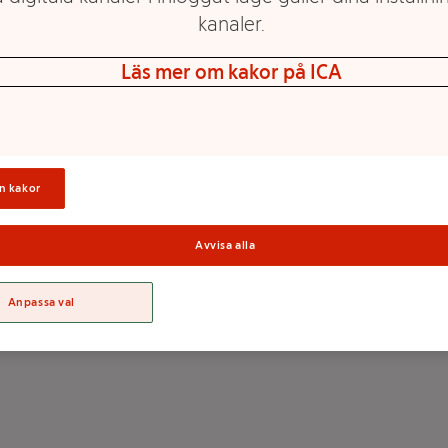
kanaler.
Läs mer om kakor på ICA
n kakor
Avvisa alla
Anpassa val