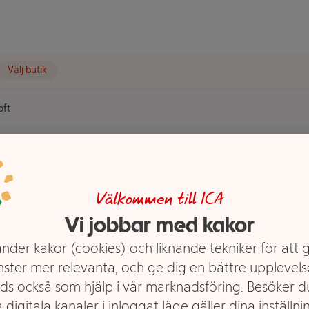
Välj butik
oft
t visas.
Välkommen till ICA
Vi jobbar med kakor
nder kakor (cookies) och liknande tekniker för att 
Det finns tyvärr inga produkter i den h
nster mer relevanta, och ge dig en bättre upplevels
ds också som hjälp i vår marknadsföring. Besöker 
 digitala kanaler i inloggat läge gäller dina inställnin