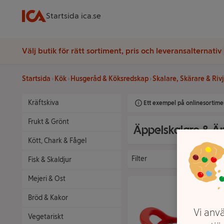
Startsida ica.se
Välj butik för rätt sortiment, pris och leveransalternativ
Startsida
Kök
Husgeråd & Köksredskap
Skalare, Skärare & Riv
Kräftskiva
Ett exempel på onlinesortimen
Frukt & Grönt
Äppelskalare & Ä
Kött, Chark & Fågel
Filter
Fisk & Skaldjur
Mejeri & Ost
Bröd & Kakor
Vi anvä
Vegetariskt