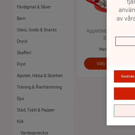
tjä
Färdigmat & Såser
använ
av våra
Barn
Glass, Godis & Snacks
Äppeldelare Röd 1-p
ICA
Dryck
Mer info
Skafferi
Välj butik
Fryst
Apotek, Hälsa & Skönhet
Godkän
Träning & Återhämtning
Djur
Städ, Tvätt & Papper
Kök
Vardagsveckor