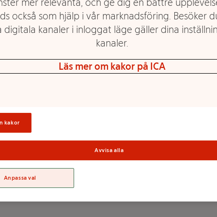
nster mer relevanta, och ge dig en bättre upplevels
ds också som hjälp i vår marknadsföring. Besöker 
 digitala kanaler i inloggat läge gäller dina inställnin
kanaler.
Äppelpipa Svart
20,5cm ICA
Läs mer om kakor på ICA
Mer info
Välj butik
n kakor
Avvisa alla
Anpassa val