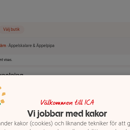
Välj butik
järn
Äppelskalare & Äppelpipa
t visas.
ppelpipa
Välkommen till ICA
Vi jobbar med kakor
nder kakor (cookies) och liknande tekniker för att 