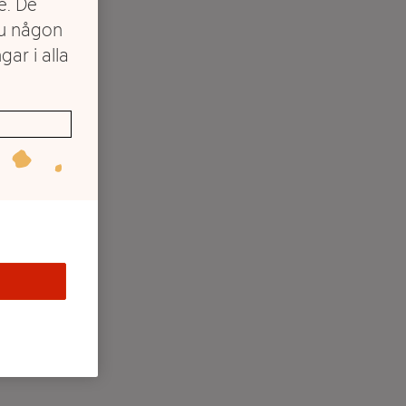
e. De
du någon
gar i alla