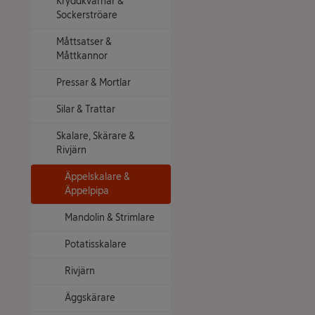
Kryddkvarnar &
Sockerströare
Måttsatser &
Måttkannor
Pressar & Mortlar
Silar & Trattar
Skalare, Skärare &
Rivjärn
Äppelskalare &
Äppelpipa
Mandolin & Strimlare
Potatisskalare
Rivjärn
Äggskärare