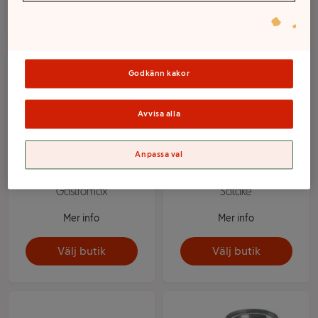
Godkänn kakor
Avvisa alla
Anpassa val
Mandolin 30x12,5x4cm
Mandolin keramisk Tina
Gastromax
Satake
Mer info
Mer info
Välj butik
Välj butik