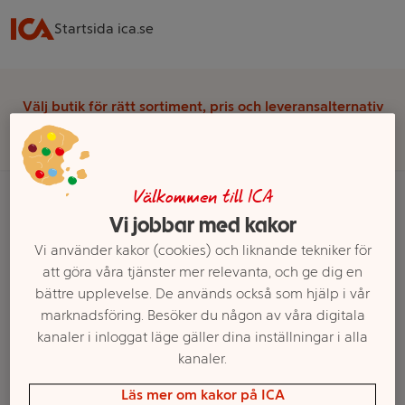
Startsida ica.se
Välj butik för rätt sortiment, pris och leveransalternativ
Välj butik
Välkommen till ICA
Vi jobbar med kakor
Startsida
Kök
Husgeråd & Köksredskap
Vi använder kakor (cookies) och liknande tekniker för
Skalare, Skärare & Rivjärn
Mandolin & Strimlare
att göra våra tjänster mer relevanta, och ge dig en
bättre upplevelse. De används också som hjälp i vår
Ett exempel på onlinesortiment visas.
marknadsföring. Besöker du någon av våra digitala
kanaler i inloggat läge gäller dina inställningar i alla
Mandolin & Strimlare
kanaler.
Läs mer om kakor på ICA
Filter