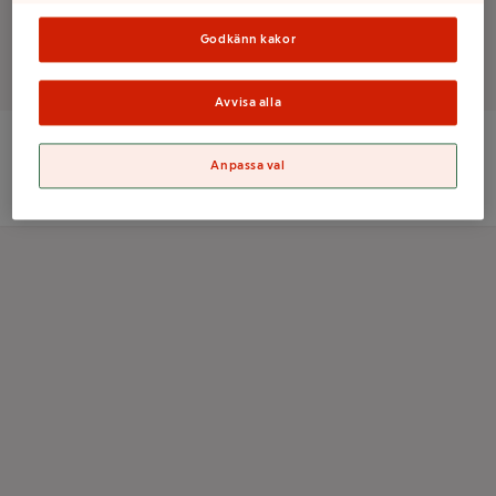
Godkänn kakor
Det finns tyvärr inga produkter i den här kategorin
Avvisa alla
Anpassa val
ICA Sverige AB
Orgnr: 556021-0261
Kolonnvägen 20, 169 70 Solna
Information om cookies