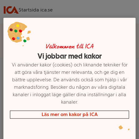
Startsida ica.se
Välj butik för rätt sortiment, pris och leveransalternativ
Välj butik
Välkommen till ICA
Vi jobbar med kakor
Vi använder kakor (cookies) och liknande tekniker för
att göra våra tjänster mer relevanta, och ge dig en
bättre upplevelse. De används också som hjälp i vår
Startsida
Kök
Köksmaskiner
Köttkvarnar
marknadsföring. Besöker du någon av våra digitala
kanaler i inloggat läge gäller dina inställningar i alla
Ett exempel på onlinesortiment visas.
kanaler.
Köttkvarnar
Läs mer om kakor på ICA
Filter