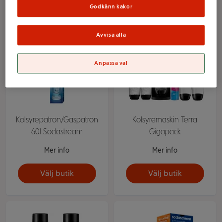
Godkänn kakor
Avvisa alla
Anpassa val
Kolsyrepatron/Gaspatron
Kolsyremaskin Terra
60l Sodastream
Gigapack
Mer info
Mer info
Välj butik
Välj butik