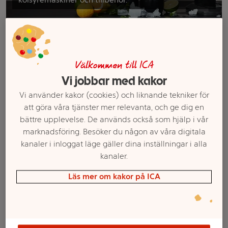
Filter
Välkommen till ICA
Vi jobbar med kakor
Vi använder kakor (cookies) och liknande tekniker för
att göra våra tjänster mer relevanta, och ge dig en
bättre upplevelse. De används också som hjälp i vår
marknadsföring. Besöker du någon av våra digitala
kanaler i inloggat läge gäller dina inställningar i alla
kanaler.
Kolsyremaskin Gaia
PET-flaska 2x1L DWS
Sodastream
Fuse.
Läs mer om kakor på ICA
Mer info
Mer info
Välj butik
Välj butik