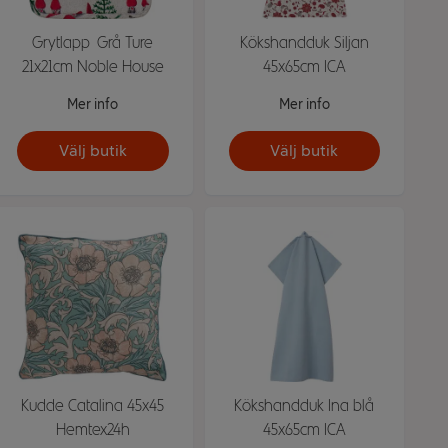
Grytlapp Grå Ture
Kökshandduk Siljan
21x21cm Noble House
45x65cm ICA
Mer info
Mer info
Välj butik
Välj butik
Kudde Catalina 45x45
Kökshandduk Ina blå
Hemtex24h
45x65cm ICA