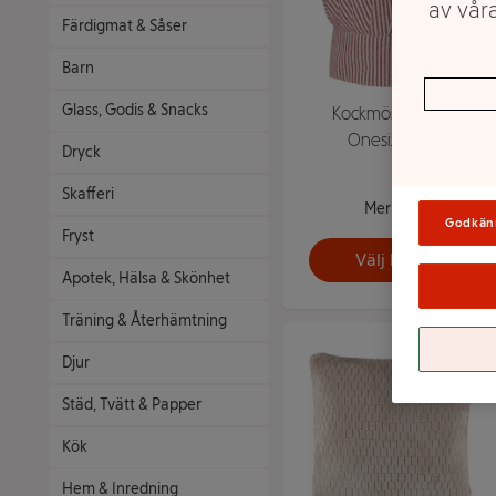
av våra
Färdigmat & Såser
Barn
Glass, Godis & Snacks
Kockmössa Barn
Onesize ICA
Dryck
Skafferi
Mer info
Godkän
Fryst
Välj butik
Apotek, Hälsa & Skönhet
Träning & Återhämtning
Djur
Städ, Tvätt & Papper
Kök
Hem & Inredning