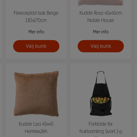
Fleecepläd Isak Beige
Kudde Rosa 45x45cm
130x170cm
Noble House
Mer info
Mer info
Välj butik
Välj butik
Kudde Lisa 45x45
Förkläde för
Hemtex24h
fruktsamling Svart 1-p