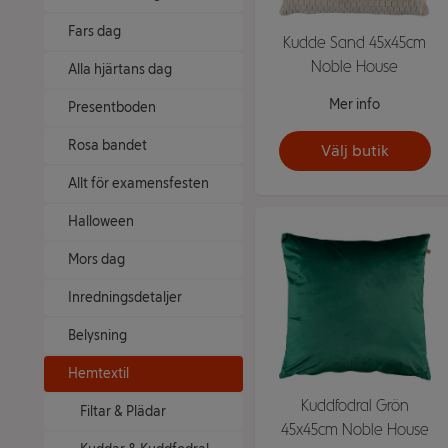
Fars dag
Kudde Sand 45x45cm
Noble House
Alla hjärtans dag
Mer info
Presentboden
Rosa bandet
Välj butik
Allt för examensfesten
Halloween
Mors dag
Inredningsdetaljer
Belysning
Hemtextil
Kuddfodral Grön
Filtar & Plädar
45x45cm Noble House