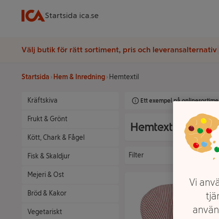
Startsida ica.se
Välj butik för rätt sortiment, pris och leveransalternativ
Startsida
Hem & Inredning
Hemtextil
Kräftskiva
Ett exempel på onlinesortimen
Frukt & Grönt
Hemtextil
Kött, Chark & Fågel
Filter
Fisk & Skaldjur
Mejeri & Ost
Vi anvä
Bröd & Kakor
tjä
använ
Vegetariskt