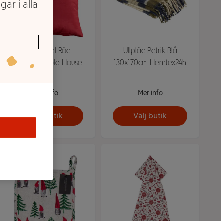
gar i alla
Kuddfodral Röd
Ullpläd Patrik Blå
45x45cm Noble House
130x170cm Hemtex24h
Mer info
Mer info
Välj butik
Välj butik