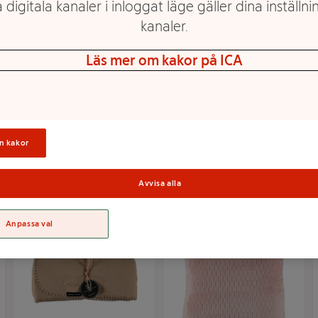
 digitala kanaler i inloggat läge gäller dina inställnin
kanaler.
Läs mer om kakor på ICA
Kudde Sand 45x45cm
Pläd Irina Bomull
Noble House
Beige 130x170cm
Hemtex24h
Mer info
Mer info
n kakor
Välj butik
Välj butik
Avvisa alla
Anpassa val