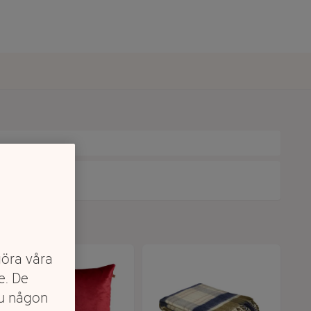
göra våra
e. De
du någon