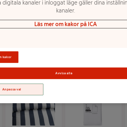
 digitala kanaler i inloggat läge gäller dina inställnin
kanaler.
Läs mer om kakor på ICA
Örngott Corinne M.blå
Lakan Plain 180x200
50x60 Hemtex24h
Vit Hemtex24h
Mer info
Mer info
n kakor
Välj butik
Välj butik
Avvisa alla
Anpassa val