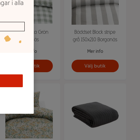
gar i alla
Bäddset Ruta Grön
Bäddset Block stripe
Borganäs
grå 150x210 Borganäs
Mer info
Mer info
Välj butik
Välj butik