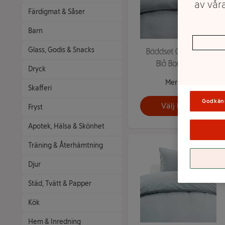
av våra
Färdigmat & Såser
Barn
Glass, Godis & Snacks
Bäddset Chambray
Blå Borganäs
Dryck
Mer info
Skafferi
Godkän
Välj butik
Fryst
Apotek, Hälsa & Skönhet
Träning & Återhämtning
Djur
Städ, Tvätt & Papper
Kök
Hem & Inredning