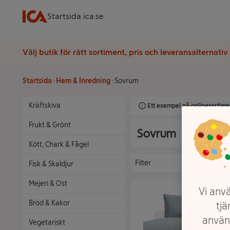
Startsida ica.se
Välj butik för rätt sortiment, pris och leveransalternativ
Startsida
Hem & Inredning
Sovrum
Kräftskiva
Ett exempel på onlinesortimen
Frukt & Grönt
Sovrum
Kött, Chark & Fågel
Filter
Fisk & Skaldjur
Mejeri & Ost
Vi anvä
Bröd & Kakor
tjä
använ
Vegetariskt