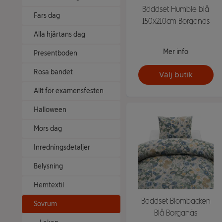
Bäddset Humble blå
Fars dag
150x210cm Borganäs
Alla hjärtans dag
Mer info
Presentboden
Rosa bandet
Välj butik
Allt för examensfesten
Halloween
Mors dag
Inredningsdetaljer
Belysning
Hemtextil
Bäddset Blombacken
Sovrum
Blå Borganäs