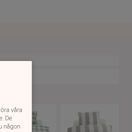
göra våra
e. De
du någon