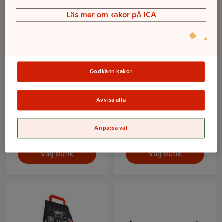
Läs mer om kakor på ICA
Godkänn kakor
Avvisa alla
Tändbriketter Solstickan
Briketter 2,5kg FSC
Anpassa val
Mer info
Mer info
Välj butik
Välj butik