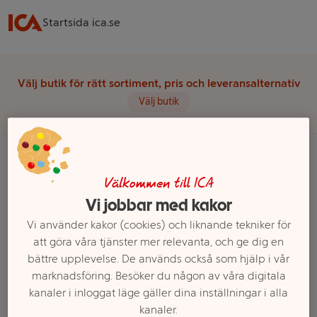
Startsida ica.se
Välj butik för rätt sortiment, pris och leveransalternativ
Välj butik
Välkommen till ICA
Startsida
Fritid
Grill
Grillkol & Rökspån
Grillkol & Briketter
Vi jobbar med kakor
Ett exempel på onlinesortiment visas.
Vi använder kakor (cookies) och liknande tekniker för
att göra våra tjänster mer relevanta, och ge dig en
Grillkol & Briketter
bättre upplevelse. De används också som hjälp i vår
marknadsföring. Besöker du någon av våra digitala
kanaler i inloggat läge gäller dina inställningar i alla
Filter
kanaler.