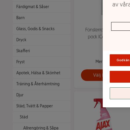
av våra
Färdigmat & Såser
Barn
Glass, Godis & Snacks
Fönsterraka Duo 1-
pack ICA Skona
Dryck
Skafferi
Godkän
Mer info
Fryst
Apotek, Hälsa & Skönhet
Välj butik
Träning & Återhämtning
Djur
Städ, Tvätt & Papper
Städ
Allrengöring & Såpa