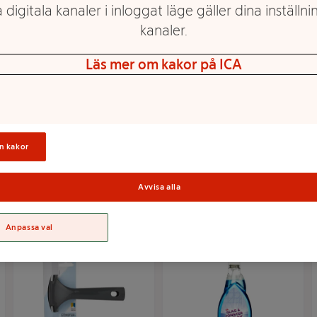
 digitala kanaler i inloggat läge gäller dina inställnin
kanaler.
Läs mer om kakor på ICA
Rengöringsspray
Rengöringsmedel Glas
Fönster & Glas 750ml
& fönster Spray
Cif
Parfymfri 750ml
Miljömärkt ICA Skona
n kakor
Mer info
Mer info
Välj butik
Välj butik
Avvisa alla
Anpassa val