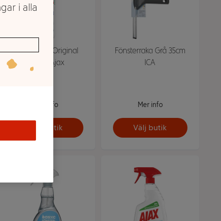
gar i alla
Fönsterputs Original
Fönsterraka Grå 35cm
500ml Ajax
ICA
Mer info
Mer info
Välj butik
Välj butik