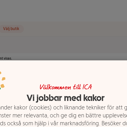
Välj butik
t visas.
Välkommen till ICA
Vi jobbar med kakor
nder kakor (cookies) och liknande tekniker för att 
nster mer relevanta, och ge dig en bättre upplevels
ds också som hjälp i vår marknadsföring. Besöker 