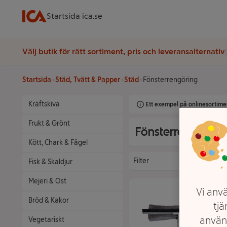
Startsida ica.se
Välj butik för rätt sortiment, pris och leveransalternativ
Startsida
Städ, Tvätt & Papper
Städ
Fönsterrengöring
Kräftskiva
Ett exempel på onlinesortimen
Frukt & Grönt
Fönsterrengöring
Kött, Chark & Fågel
Filter
Fisk & Skaldjur
Mejeri & Ost
Vi anvä
Bröd & Kakor
tjä
använ
Vegetariskt