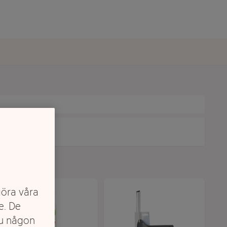
göra våra
e. De
du någon