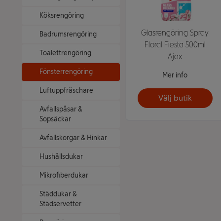
Köksrengöring
Glasrengöring Spray
Badrumsrengöring
Floral Fiesta 500ml
Toalettrengöring
Ajax
Fönsterrengöring
Mer info
Luftuppfräschare
Välj butik
Avfallspåsar &
Sopsäckar
Avfallskorgar & Hinkar
Hushållsdukar
Mikrofiberdukar
Städdukar &
Städservetter