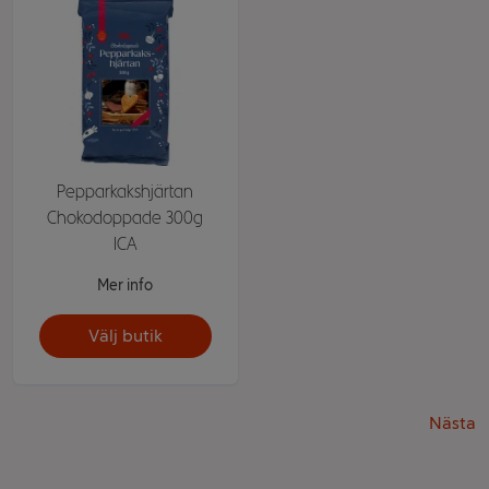
Pepparkakshjärtan
Chokodoppade 300g
ICA
Mer info
Välj butik
Nästa