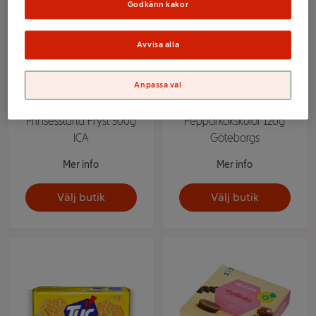
Godkänn kakor
Avvisa alla
Anpassa val
Prinsesstårta Fryst 500g
Pepparkakskulor 120g
ICA
Göteborgs
Mer info
Mer info
Välj butik
Välj butik