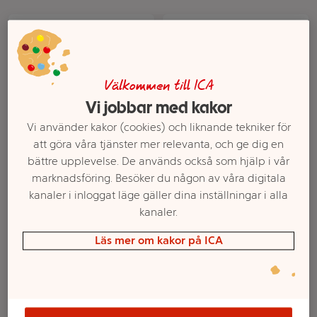
Välkommen till ICA
Vi jobbar med kakor
Vi använder kakor (cookies) och liknande tekniker för
att göra våra tjänster mer relevanta, och ge dig en
Pepparkakor
Sommarmuffins 200g
bättre upplevelse. De används också som hjälp i vår
Knäckkulor 120g
Hägges
marknadsföring. Besöker du någon av våra digitala
Göteborgs Kex
kanaler i inloggat läge gäller dina inställningar i alla
kanaler.
Mer info
Mer info
Läs mer om kakor på ICA
Välj butik
Välj butik