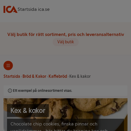
Startsida ica.se
Välj butik för rätt sortiment, pris och leveransalternativ
Välj butik
Startsida
Bröd & Kakor
Kaffebröd
Kex & kakor
Ett exempel på onlinesortiment visas.
Kex & kakor
Chocolate chip cookies, finska pinnar och
vaniljdrömmar - här hittar du krispiga kex och