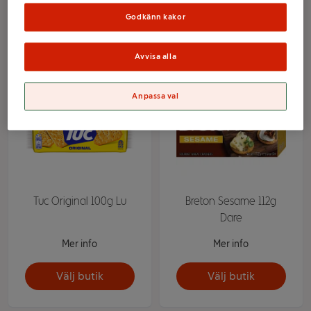
Godkänn kakor
Välj butik
Välj butik
Avvisa alla
Anpassa val
Tuc Original 100g Lu
Breton Sesame 112g
Dare
Mer info
Mer info
Välj butik
Välj butik