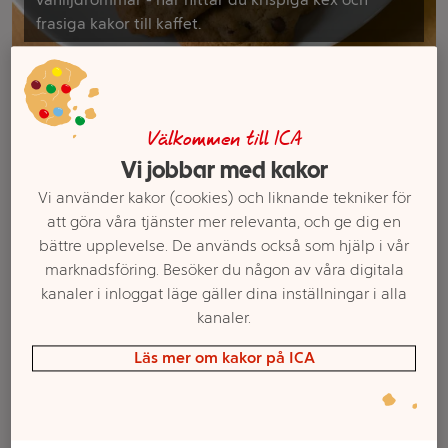
frasiga kakor till kaffet.
Filter
Välkommen till ICA
Vi jobbar med kakor
Vi använder kakor (cookies) och liknande tekniker för
att göra våra tjänster mer relevanta, och ge dig en
bättre upplevelse. De används också som hjälp i vår
marknadsföring. Besöker du någon av våra digitala
kanaler i inloggat läge gäller dina inställningar i alla
kanaler.
Pepparkakor
Pepparkakskulor 120g
Läs mer om kakor på ICA
Knäckkulor 120g
Göteborgs
Göteborgs Kex
Mer info
Mer info