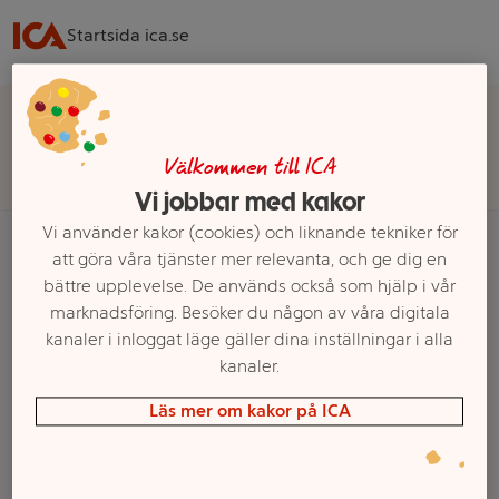
Startsida ica.se
Välj butik för rätt sortiment, pris och leveransalternativ
Välj butik
Välkommen till ICA
Vi jobbar med kakor
Vi använder kakor (cookies) och liknande tekniker för
att göra våra tjänster mer relevanta, och ge dig en
bättre upplevelse. De används också som hjälp i vår
Startsida
Barn
Barnkläder
Överdelar barn
98/104
marknadsföring. Besöker du någon av våra digitala
kanaler i inloggat läge gäller dina inställningar i alla
Ett exempel på onlinesortiment visas.
kanaler.
98/104
Läs mer om kakor på ICA
Filter