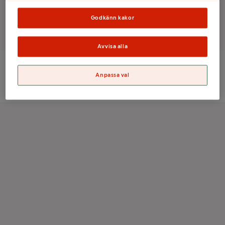
Godkänn kakor
Det finns tyvärr inga produkter i den här kategorin
Avvisa alla
Anpassa val
ICA Sverige AB
Orgnr: 556021-0261
Kolonnvägen 20, 169 70 Solna
Information om cookies