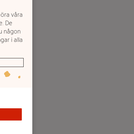
göra våra
e. De
du någon
gar i alla