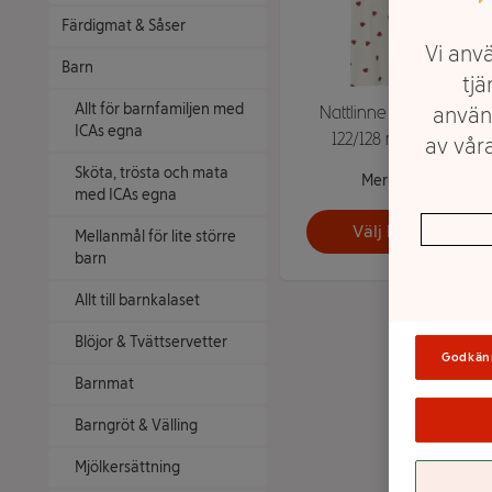
Färdigmat & Såser
Vi anvä
Barn
tjä
Allt för barnfamiljen med
använ
Nattlinne Valentine
ICAs egna
122/128 mywear
av våra
Sköta, trösta och mata
Mer info
med ICAs egna
Välj butik
Mellanmål för lite större
barn
Allt till barnkalaset
Blöjor & Tvättservetter
Godkän
Barnmat
Barngröt & Välling
Mjölkersättning