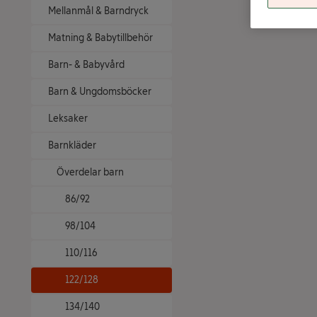
Mellanmål & Barndryck
Matning & Babytillbehör
Barn- & Babyvård
Barn & Ungdomsböcker
Leksaker
Barnkläder
Överdelar barn
86/92
98/104
110/116
122/128
134/140