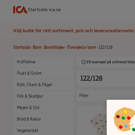
Startsida ica.se
Välj butik för rätt sortiment, pris och leveransalternativ
Startsida
Barn
Barnkläder
Överdelar barn
122/128
Kräftskiva
Ett exempel på onlinesortimen
Frukt & Grönt
122/128
Kött, Chark & Fågel
Filter
Fisk & Skaldjur
Mejeri & Ost
Bröd & Kakor
Vegetariskt